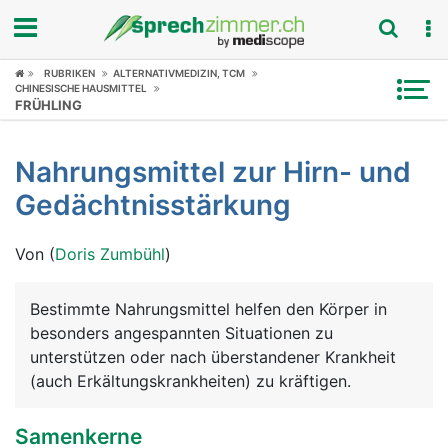
RUBRIKEN
ALTERNATIVMEDIZIN, TCM
Fokus
CHINESISCHE HAUSMITTEL
FRÜHLING
Krankheitsbilder
Nahrungsmittel zur Hirn- und
Symptome
Gedächtnisstärkung
Untersuchungen
Von (
Doris Zumbühl
)
News
Bestimmte Nahrungsmittel helfen den Körper in
Ratgeber
besonders angespannten Situationen zu
unterstützen oder nach überstandener Krankheit
Rubriken
(auch Erkältungskrankheiten) zu kräftigen.
Samenkerne