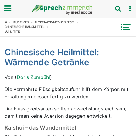
RUBRIKEN
ALTERNATIVMEDIZIN, TCM
Fokus
CHINESISCHE HAUSMITTEL
WINTER
Krankheitsbilder
Chinesische Heilmittel:
Symptome
Wärmende Getränke
Untersuchungen
Von (
Doris Zumbühl
)
News
Die vermehrte Flüssigkeitszufuhr hilft dem Körper, mit
Erkältungen besser fertig zu werden.
Ratgeber
Die Flüssigkeitsarten sollten abwechslungsreich sein,
Rubriken
damit man keine Aversion dagegen entwickelt.
Kaishui – das Wundermittel