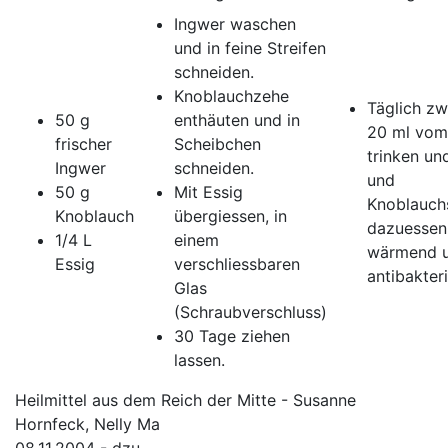
Ingwer waschen
und in feine Streifen
schneiden.
Knoblauchzehe
Täglich zw
50 g
enthäuten und in
20 ml vom
frischer
Scheibchen
trinken un
Ingwer
schneiden.
und
50 g
Mit Essig
Knoblauch
Knoblauch
übergiessen, in
dazuessen
1/4 L
einem
wärmend 
Essig
verschliessbaren
antibakteri
Glas
(Schraubverschluss)
30 Tage ziehen
lassen.
Heilmittel aus dem Reich der Mitte - Susanne
Hornfeck, Nelly Ma