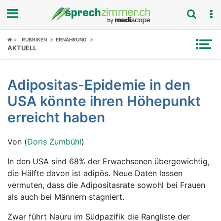
Fokus
RUBRIKEN
ERNÄHRUNG
AKTUELL
Krankheitsbilder
Adipositas-Epidemie in den
Symptome
USA könnte ihren Höhepunkt
Untersuchungen
erreicht haben
News
Von (
Doris Zumbühl
)
Ratgeber
In den USA sind 68% der Erwachsenen übergewichtig,
die Hälfte davon ist adipös. Neue Daten lassen
Rubriken
vermuten, dass die Adipositasrate sowohl bei Frauen
als auch bei Männern stagniert.
Zwar führt Nauru im Südpazifik die Rangliste der