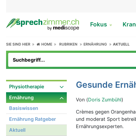
Fokus
Kran
SIE SIND HIER
HOME
RUBRIKEN
ERNÄHRUNG
AKTUELL
Gesunde Ernäh
Physiotherapie
Ernährung
Von (
Doris Zumbühl
)
Basiswissen
Crèmes gegen Orangenhaut
Ernährung Ratgeber
und moderat Sport betreib
Ernährungsexperten.
Aktuell