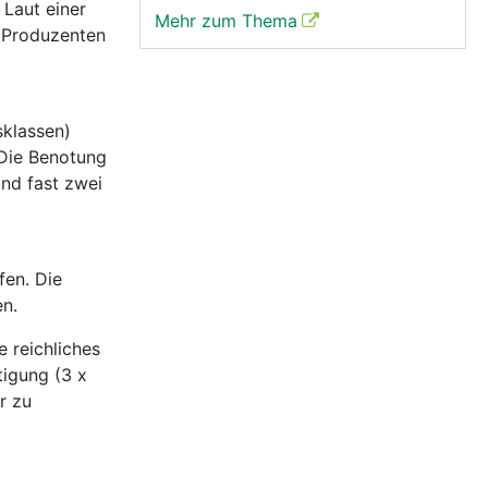
 Laut einer
Mehr zum Thema
e Produzenten
sklassen)
 Die Benotung
und fast zwei
en. Die
n.
 reichliches
tigung (3 x
r zu