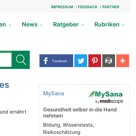
IMPRESSUM
FEEDBACK
PARTNER
gen
News
Ratgeber
Rubriken
Share buttons
Facebook
mes
MySana
Gesundheit selber in die Hand
und ernährt
nehmen
Bildung, Wissenstests,
Risikoschätzung