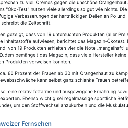
rsprechen zu viel: Crèmes gegen die unschöne Orangenhaut.
 "Öko-Test" nutzen viele allerdings so gut wie nichts. Di
fügige Verbesserungen der hartnäckigen Dellen an Po und
chreibt die Zeitschrift.
n gezeigt, dass von 19 untersuchten Produkten (aller Prei
de Inhaltsstoffe aufwiesen, berichtet das Magazin-Ökotest.
d: von 19 Produkten erhielten vier die Note „mangelhaft“ 
 Zudem bemängelt das Magazin, dass viele Hersteller keine
en Produkten vorweisen könnten.
a. 80 Prozent der Frauen ab 30 mit Orangenhaut zu kämpf
ewebsschwäche kann selbst ganz schlanke Frauen betreffe
sei eine relativ fettarme und ausgewogene Ernährung sowie
experten. Ebenso wichtig sei regelmässige sportliche Betä
tunde), um den Stoffwechsel anzukurbeln und die Muskulatu
hweizer Fernsehen