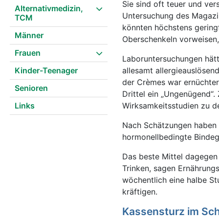
Sie sind oft teuer und ve
Alternativmedizin,
Untersuchung des Magazins
TCM
könnten höchstens gering
Männer
Oberschenkeln vorweisen, s
Frauen
Laboruntersuchungen hätte
Kinder-Teenager
allesamt allergieauslösen
der Crèmes war ernüchtern
Senioren
Drittel ein „Ungenügend“.
Links
Wirksamkeitsstudien zu d
Nach Schätzungen haben c
hormonellbedingte Bindeg
Das beste Mittel dagegen 
Trinken, sagen Ernährungs
wöchentlich eine halbe S
kräftigen.
Kassensturz im Sc