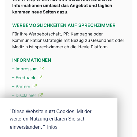
Informationen umfasst das Angebot und täglich
kommen neue Seiten dazu.
WERBEMÖGLICHKEITEN AUF SPRECHZIMMER
Für Ihre Werbebotschaft, PR-Kampagne oder
Kommunikationsstrategie mit Bezug zu Gesundheit oder
Medizin ist sprechzimmer.ch die ideale Platform
INFORMATIONEN
– Impressum
– Feedback
– Partner
– Disclaimer
– Datenschutzerklärung / Privacy Policy
"Diese Website nutzt Cookies. Mit der
weiteren Nutzung erklären Sie sich
– Werbung
einverstanden. "
Infos
– Mehr über unsere Experten