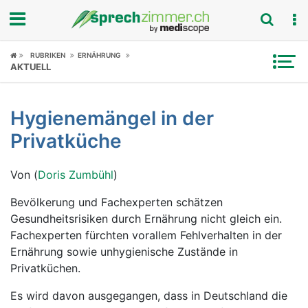
Fokus
RUBRIKEN
ERNÄHRUNG
AKTUELL
Krankheitsbilder
Hygienemängel in der
Symptome
Privatküche
Untersuchungen
Von (
Doris Zumbühl
)
News
Bevölkerung und Fachexperten schätzen
Gesundheitsrisiken durch Ernährung nicht gleich ein.
Ratgeber
Fachexperten fürchten vorallem Fehlverhalten in der
Ernährung sowie unhygienische Zustände in
Rubriken
Privatküchen.
Es wird davon ausgegangen, dass in Deutschland die