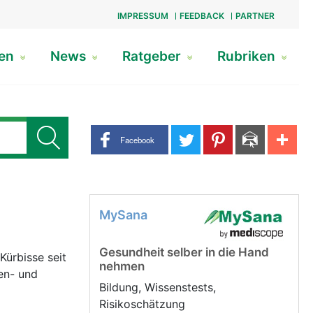
IMPRESSUM
FEEDBACK
PARTNER
gen
News
Ratgeber
Rubriken
Share buttons
Facebook
MySana
Gesundheit selber in die Hand
Kürbisse seit
nehmen
en- und
Bildung, Wissenstests,
Risikoschätzung