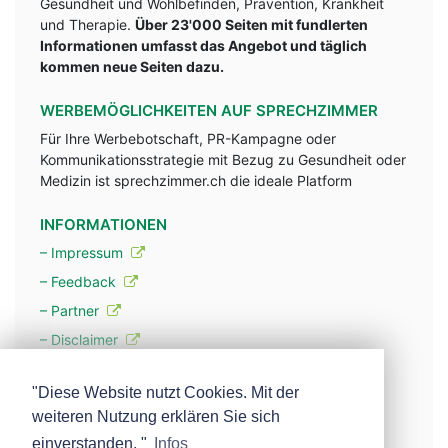
Gesundheit und Wohlbefinden, Prävention, Krankheit
und Therapie.
Über 23'000 Seiten mit fundlerten
Informationen umfasst das Angebot und täglich
kommen neue Seiten dazu.
WERBEMÖGLICHKEITEN AUF SPRECHZIMMER
Für Ihre Werbebotschaft, PR-Kampagne oder
Kommunikationsstrategie mit Bezug zu Gesundheit oder
Medizin ist sprechzimmer.ch die ideale Platform
INFORMATIONEN
– Impressum
– Feedback
– Partner
– Disclaimer
– Datenschutzerklärung / Privacy Policy
"Diese Website nutzt Cookies. Mit der
weiteren Nutzung erklären Sie sich
– Werbung
einverstanden. "
Infos
– Mehr über unsere Experten