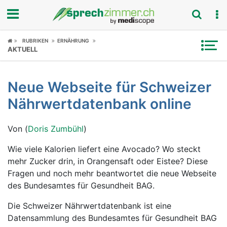
Fokus
RUBRIKEN
ERNÄHRUNG
AKTUELL
Krankheitsbilder
Neue Webseite für Schweizer
Symptome
Nährwertdatenbank online
Untersuchungen
Von (
Doris Zumbühl
)
News
Wie viele Kalorien liefert eine Avocado? Wo steckt
mehr Zucker drin, in Orangensaft oder Eistee? Diese
Ratgeber
Fragen und noch mehr beantwortet die neue Webseite
des Bundesamtes für Gesundheit BAG.
Rubriken
Die Schweizer Nährwertdatenbank ist eine
Datensammlung des Bundesamtes für Gesundheit BAG