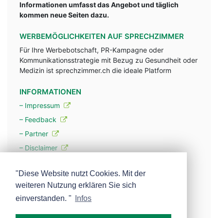
Informationen umfasst das Angebot und täglich
kommen neue Seiten dazu.
WERBEMÖGLICHKEITEN AUF SPRECHZIMMER
Für Ihre Werbebotschaft, PR-Kampagne oder
Kommunikationsstrategie mit Bezug zu Gesundheit oder
Medizin ist sprechzimmer.ch die ideale Platform
INFORMATIONEN
– Impressum
– Feedback
– Partner
– Disclaimer
– Datenschutzerklärung / Privacy Policy
"Diese Website nutzt Cookies. Mit der
weiteren Nutzung erklären Sie sich
– Werbung
einverstanden. "
Infos
– Mehr über unsere Experten