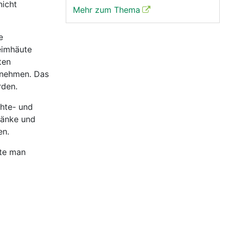
nicht
Mehr zum Thema
e
eimhäute
ten
u nehmen. Das
rden.
chte- und
ränke und
en.
lte man