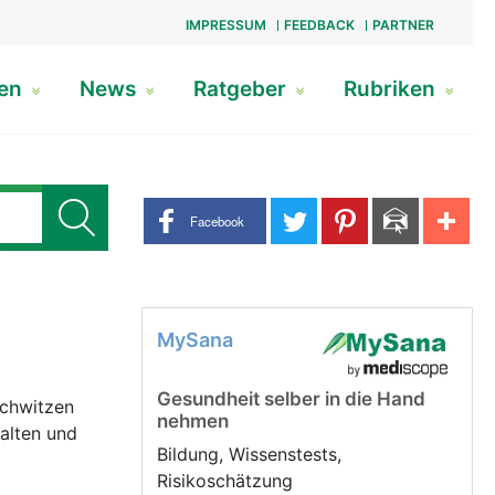
IMPRESSUM
FEEDBACK
PARTNER
gen
News
Ratgeber
Rubriken
Share buttons
Facebook
MySana
Gesundheit selber in die Hand
Schwitzen
nehmen
halten und
Bildung, Wissenstests,
Risikoschätzung