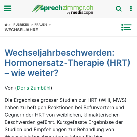
Fokus
RUBRIKEN
FRAUEN
WECHSELJAHRE
Krankheitsbilder
Wechseljahrbeschwerden:
Symptome
Hormonersatz-Therapie (HRT)
Untersuchungen
– wie weiter?
News
Von (
Doris Zumbühl
)
Ratgeber
Die Ergebnisse grosser Studien zur HRT (WHI, MWS)
haben zu heftigen Reaktionen bei Befürwortern und
Rubriken
Gegnern der HRT von weiblichen, klimakterischen
Beschwerden geführt. Kurzgefasste Ergebnisse der
Studien und Empfehlungen zur Behandlung von
Wechseljahrbeschwerden erfahren Sie hier.