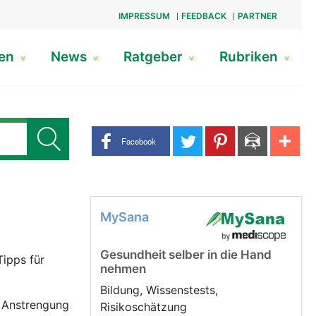
IMPRESSUM
FEEDBACK
PARTNER
gen
News
Ratgeber
Rubriken
Share buttons
Facebook
MySana
Gesundheit selber in die Hand
Tipps für
nehmen
Bildung, Wissenstests,
e Anstrengung
Risikoschätzung