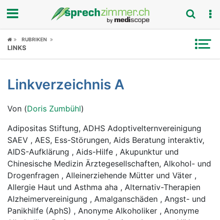
Fokus
RUBRIKEN
LINKS
Krankheitsbilder
Linkverzeichnis A
Symptome
Von (
Doris Zumbühl
)
Untersuchungen
Adipositas Stiftung, ADHS Adoptivelternvereinigung
News
SAEV , AES, Ess-Störungen, Aids Beratung interaktiv,
AIDS-Aufklärung , Aids-Hilfe , Akupunktur und
Ratgeber
Chinesische Medizin Ärztegesellschaften, Alkohol- und
Drogenfragen , Alleinerziehende Mütter und Väter ,
Rubriken
Allergie Haut und Asthma aha , Alternativ-Therapien
Alzheimervereinigung , Amalganschäden , Angst- und
Panikhilfe (AphS) , Anonyme Alkoholiker , Anonyme