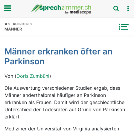
Fokus
RUBRIKEN
MÄNNER
Krankheitsbilder
Männer erkranken öfter an
Symptome
Parkinson
Untersuchungen
Von (
Doris Zumbühl
)
News
Die Auswertung verschiedener Studien ergab, dass
Männer anderthalbmal häufiger an Parkinson
Ratgeber
erkranken als Frauen. Damit wird der geschlechtliche
Unterschied der Todesraten auf Grund von Parkinson
Rubriken
erklärt.
Mediziner der Universität von Virginia analysierten