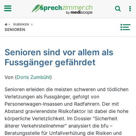
Fokus
RUBRIKEN
SENIOREN
Krankheitsbilder
Senioren sind vor allem als
Symptome
Fussgänger gefährdet
Untersuchungen
Von (
Doris Zumbühl
)
News
Senioren erleiden die meisten schweren und tödlichen
Verletzungen als Fussgänger, gefolgt von
Ratgeber
Personenwagen-Insassen und Radfahrern. Der mit
Abstand gravierendste Risikofaktor ist dabei die hohe
Rubriken
körperliche Verletzlichkeit. Im Dossier "Sicherheit
älterer Verkehrsteilnehmer" analysiert die bfu –
Beratungsstelle für Unfallverhütung die Risiken und