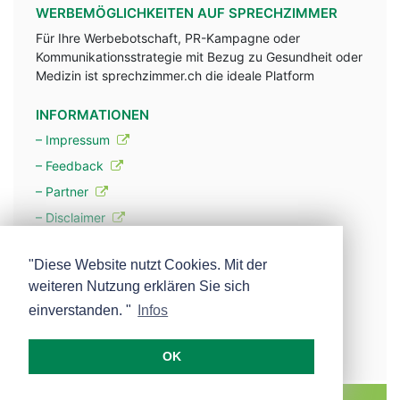
WERBEMÖGLICHKEITEN AUF SPRECHZIMMER
Für Ihre Werbebotschaft, PR-Kampagne oder
Kommunikationsstrategie mit Bezug zu Gesundheit oder
Medizin ist sprechzimmer.ch die ideale Platform
INFORMATIONEN
– Impressum
– Feedback
– Partner
– Disclaimer
– Datenschutzerklärung / Privacy Policy
"Diese Website nutzt Cookies. Mit der
weiteren Nutzung erklären Sie sich
– Werbung
einverstanden. "
Infos
– Mehr über unsere Experten
OK
MEDISCOPE AG E-MAIL:
INFO@MEDISCOPE.CH