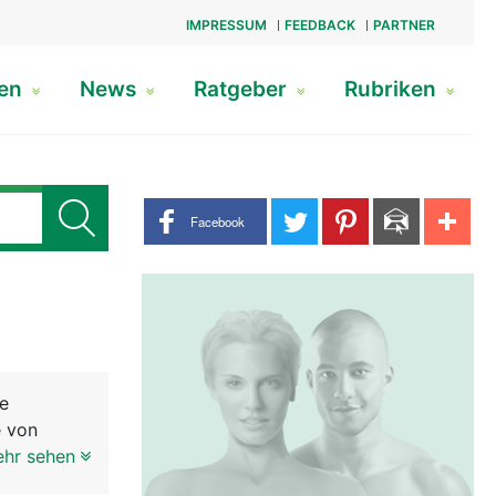
IMPRESSUM
FEEDBACK
PARTNER
gen
News
Ratgeber
Rubriken
Share buttons
Facebook
ie
e von
aus drei
ehr sehen
 den