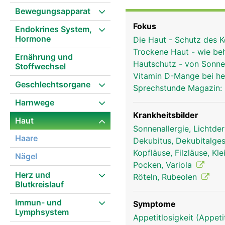
Hauptaufgaben der Haut 
Bewegungsapparat
UV-Strahlung, Reibung, 
Fokus
Endokrines System,
Wasserverlust und Aust
Hormone
Die Haut - Schutz des 
Schweiss, Weit- bzw. E
Trockene Haut - wie b
Schmerz, Druck) und St
Ernährung und
Hautschutz - von Sonn
Stoffwechsel
Haut ist von einem dün
Vitamin D-Mange bei he
Schweiss- und Talgdrüs
Geschlechtsorgane
Sprechstunde Magazin:
vor dem Austrocknen sch
Harnwege
wieder abschuppt und er
bei tiefer gehenden Ver
Krankheitsbilder
Haut
ausserdem Pigment bild
Sonnenallergie, Lichtd
Haare
Sonnenbräune verleihen.
Dekubitus, Dekubitalge
Fasern, die für Elastizit
Kopfläuse, Filzläuse, Kl
Nägel
Blutgefässe, Haarfollik
Pocken, Variola
Herz und
Nervenendigungen und S
Röteln, Rubeolen
Blutkreislauf
Druckwahrnehmung, die e
Hautschicht - die Unter
Immun- und
Symptome
Wärmepolster, Nahrungs
Lymphsystem
Appetitlosigkeit (Appeti
Kollagenfasern aus der 