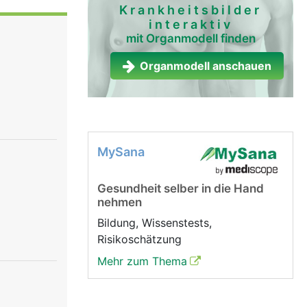
 Hitze,
Krankheitsbilder
interaktiv
chutz vor
mit Organmodell finden
on
rme,
Organmodell anschauen
ung). Die
ekret der
smen und
ie immer
enlos ab,
MySana
n sich
ahlung die
Gesundheit selber in die Hand
ischen
nehmen
 sich die
ie
Bildung, Wissenstests,
Risikoschätzung
Mehr zum Thema
nden