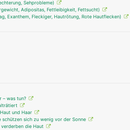
lechterung, Sehprobleme)
hnen, Knorpel, Knochen) verbinden.
wicht, Adipositas, Fettleibigkeit, Fettsucht)
ag, Exanthem, Fleckiger, Hautrötung, Rote Hautflecken)
r – was tun?
lträtiert
 Haut und Haar
e schützen sich zu wenig vor der Sonne
 verderben die Haut
Haut Mann