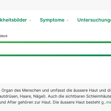
kheitsbilder
Symptome
Untersuchun
ERUS
te Organ des Menschen und umfasst die äussere Haut und d
utdrüsen, Haare, Nägel). Auch die sichtbaren Schleimhäut
und After gehören zur Haut. Die äussere Haut besteht grob 
...m
idermis), Lederhaut (Dermis) und Unterhaut (Subkutis). Zu