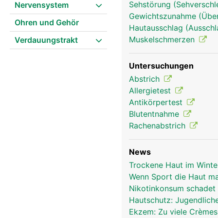
Sehstörung (Sehversch
Nervensystem
Strukturen (Muskeln, Se
Gewichtszunahme (Überge
Ohren und Gehör
Hautausschlag (Ausschl
Muskelschmerzen
Verdauungstrakt
Untersuchungen
Abstrich
Allergietest
Antikörpertest
Blutentnahme
Rachenabstrich
News
Trockene Haut im Winte
Wenn Sport die Haut ma
Nikotinkonsum schadet
Hautschutz: Jugendlich
Ekzem: Zu viele Crèmes
Haut Frau