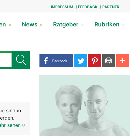
IMPRESSUM
FEEDBACK
PARTNER
gen
News
Ratgeber
Rubriken
Share buttons
Facebook
e sind in
erden.
aus 20
ehr sehen
s aus 32