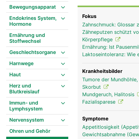
Zähnen besteht: auf jed
Bewegungsapparat
Backenzähne und drei M
Fokus
Endokrines System,
und einer Zahnwurzel. D
Hormone
Zahnschmuck: Glossar 
unterhalb des Zahnfleis
Zähneputzen schützt vo
zum Grossteil aus Denti
Ernährung und
Körperpflege
Stoffwechsel
Im Bereich der Krone w
Ernährung: Ist Pausenm
dem härtesten Material 
Geschlechtsorgane
Laktoseintoleranz: Wie
dünnen Schicht Zahnzem
Harnwege
den Zahn polstert und im
mit Nerven (Schmerz be
Krankheitsbilder
Haut
die über die Wurzelkanä
Tumore der Mundhöhle,
Herz und
Zahnschmelz verwachsen,
Skorbut
Blutkreislauf
Bereich des Zahnhalses 
Mundgeruch, Halitosis
zwei bis drei Millimeter t
Fazialisparese
Immun- und
Lymphsystem
Symptome
Nervensystem
Appetitlosigkeit (Appeti
Ohren und Gehör
Gewichtsabnahme (Gewi