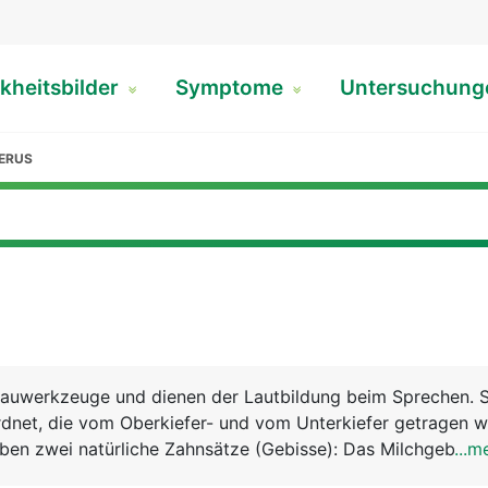
kheitsbilder
Symptome
Untersuchun
ERUS
Kauwerkzeuge und dienen der Lautbildung beim Sprechen. Si
net, die vom Oberkiefer- und vom Unterkiefer getragen w
ben zwei natürliche Zahnsätze (Gebisse): Das Milchgebiss 
...m
tleren Kindesalter vom bleibenden Gebiss ersetzt wird, da