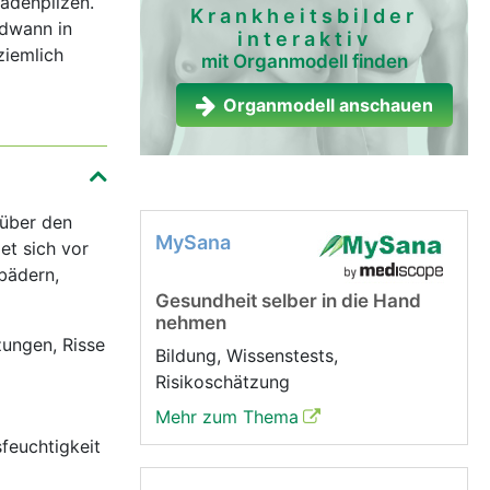
Fadenpilzen.
Krankheitsbilder
ndwann in
interaktiv
ziemlich
mit Organmodell finden
Organmodell anschauen
 über den
MySana
et sich vor
bädern,
Gesundheit selber in die Hand
nehmen
zungen, Risse
Bildung, Wissenstests,
Risikoschätzung
Mehr zum Thema
feuchtigkeit