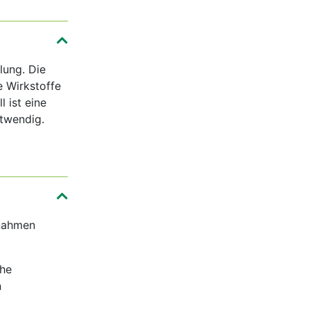
lung. Die
 Wirkstoffe
 ist eine
twendig.
snahmen
uhe
n