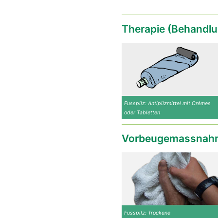
Therapie (Behandlu
Fusspilz: Antipilzmittel mit Crèmes
oder Tabletten
Vorbeugemassnahm
Fusspilz: Trockene