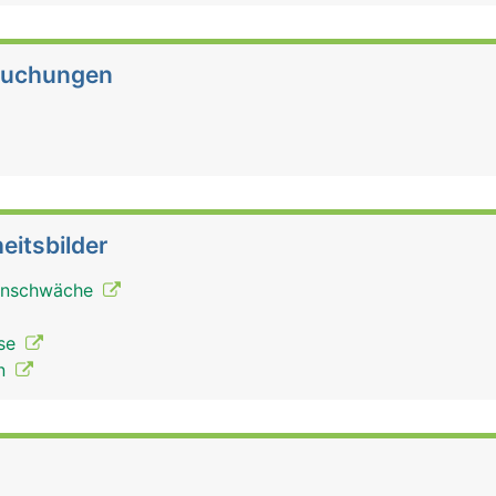
suchungen
eitsbilder
unschwäche
ose
en