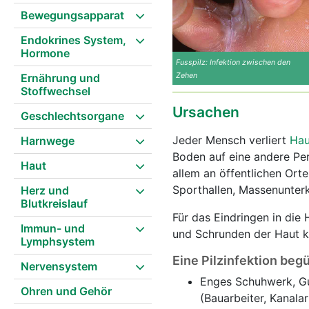
Bewegungsapparat
Endokrines System,
Hormone
Fusspilz: Infektion zwischen den
Ernährung und
Zehen
Stoffwechsel
Ursachen
Geschlechtsorgane
Jeder Mensch verliert
Hau
Harnwege
Boden auf eine andere Per
Haut
allem an öffentlichen Ort
Sporthallen, Massenunter
Herz und
Blutkreislauf
Für das Eindringen in die
Immun- und
und Schrunden der Haut kön
Lymphsystem
Eine Pilzinfektion beg
Nervensystem
Enges Schuhwerk, Gu
Ohren und Gehör
(Bauarbeiter, Kanalar