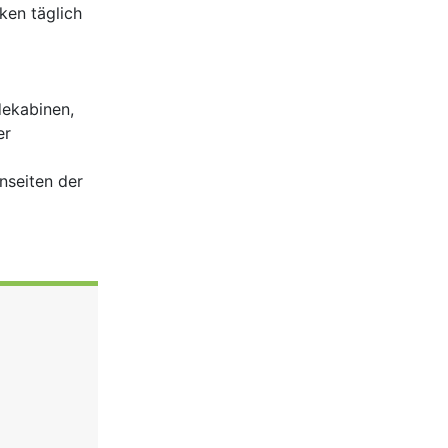
ken täglich
dekabinen,
er
nseiten der