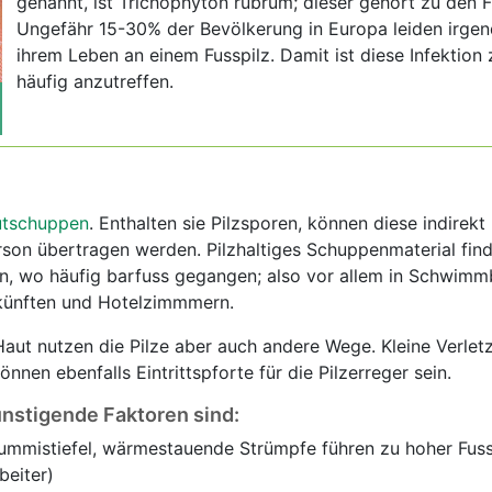
genannt, ist Trichophyton rubrum; dieser gehört zu den 
Ungefähr 15-30% der Bevölkerung in Europa leiden irge
ihrem Leben an einem Fusspilz. Damit ist diese Infektion 
häufig anzutreffen.
tschuppen
. Enthalten sie Pilzsporen, können diese indirekt
son übertragen werden. Pilzhaltiges Schuppenmaterial find
en, wo häufig barfuss gegangen; also vor allem in Schwimm
künften und Hotelzimmmern.
 Haut nutzen die Pilze aber auch andere Wege. Kleine Verlet
nen ebenfalls Eintrittspforte für die Pilzerreger sein.
ünstigende Faktoren sind:
mmistiefel, wärmestauende Strümpfe führen zu hoher Fuss
beiter)