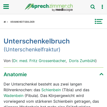
Fokus
KRANKHEITSBILDER
Krankheitsbilder
Unterschenkelbruch
Symptome
(Unterschenkelfraktur)
Untersuchungen
Von (
Dr. med. Fritz Grossenbacher
,
Doris Zumbühl
)
News
Anatomie
Ratgeber
Der Unterschenkel besteht aus zwei langen
Rubriken
Röhrenknochen: das
Schienbein
(Tibia) und das
Wadenbein
(Fibula). Das Körpergewicht wird
vorwiegend vom stärkeren Schienbein getragen, das