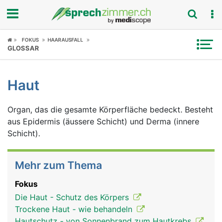
Fokus
FOKUS
HAARAUSFALL
GLOSSAR
Krankheitsbilder
Haut
Symptome
Organ, das die gesamte Körperfläche bedeckt. Besteht
Untersuchungen
aus Epidermis (äussere Schicht) und Derma (innere
Schicht).
News
Ratgeber
Mehr zum Thema
Rubriken
Fokus
Die Haut - Schutz des Körpers
Trockene Haut - wie behandeln
Hautschutz - von Sonnenbrand zum Hautkrebs