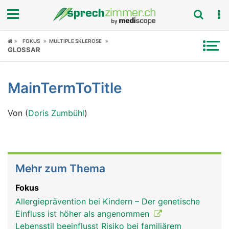
Fokus
FOKUS
MULTIPLE SKLEROSE
GLOSSAR
Krankheitsbilder
MainTermToTitle
Symptome
Von (
Doris Zumbühl
)
Untersuchungen
News
Ratgeber
Mehr zum Thema
Fokus
Rubriken
Allergieprävention bei Kindern – Der genetische
Einfluss ist höher als angenommen
Lebensstil beeinflusst Risiko bei familiärem