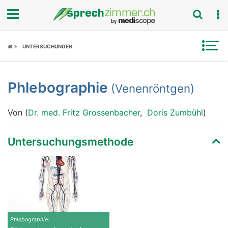
Fokus
UNTERSUCHUNGEN
Krankheitsbilder
Phlebographie
(Venenröntgen)
Symptome
Von (
Dr. med. Fritz Grossenbacher
,
Doris Zumbühl
)
Untersuchungen
News
Untersuchungsmethode
Ratgeber
Rubriken
Phlebographie: