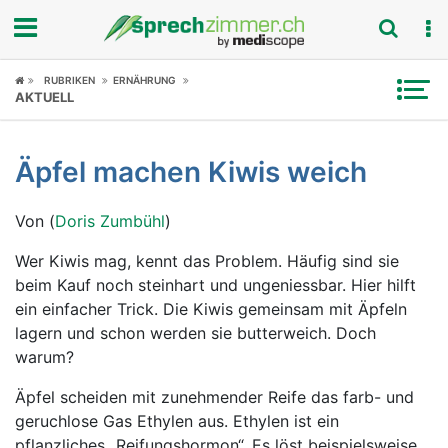
Fokus
RUBRIKEN
ERNÄHRUNG
AKTUELL
Krankheitsbilder
Äpfel machen Kiwis weich
Symptome
Von (
Doris Zumbühl
)
Untersuchungen
Wer Kiwis mag, kennt das Problem. Häufig sind sie
News
beim Kauf noch steinhart und ungeniessbar. Hier hilft
ein einfacher Trick. Die Kiwis gemeinsam mit Äpfeln
Ratgeber
lagern und schon werden sie butterweich. Doch
warum?
Rubriken
Äpfel scheiden mit zunehmender Reife das farb- und
geruchlose Gas Ethylen aus. Ethylen ist ein
pflanzliches „Reifungshormon“. Es löst beispielsweise