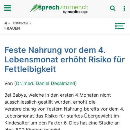
Fokus
RUBRIKEN
FRAUEN
Krankheitsbilder
Feste Nahrung vor dem 4.
Symptome
Lebensmonat erhöht Risiko für
Untersuchungen
Fettleibigkeit
News
Von (
Dr. med. Daniel Desalmand
)
Ratgeber
Bei Babys, welche in den ersten 4 Monaten nicht
ausschliesslich gestillt wurden, erhöht die
Rubriken
Verabreichung von festern Nahrung bereits vor dem 4.
Lebensmonat das Risiko für starkes Übergewicht im
Kindesalter um den Faktor 6. Dies hat eine Studie an
über 800 Kindern gezeigt.