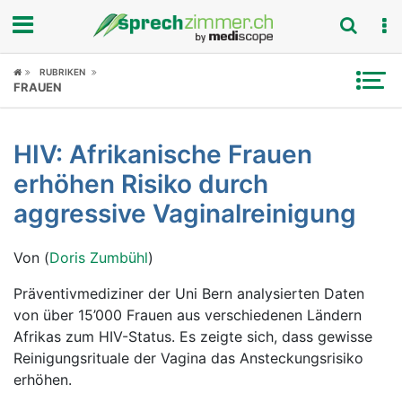
Fokus
RUBRIKEN
FRAUEN
Krankheitsbilder
HIV: Afrikanische Frauen
Symptome
erhöhen Risiko durch
Untersuchungen
aggressive Vaginalreinigung
News
Von (
Doris Zumbühl
)
Ratgeber
Präventivmediziner der Uni Bern analysierten Daten
von über 15’000 Frauen aus verschiedenen Ländern
Rubriken
Afrikas zum HIV-Status. Es zeigte sich, dass gewisse
Reinigungsrituale der Vagina das Ansteckungsrisiko
erhöhen.