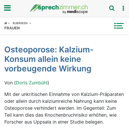
Fokus
RUBRIKEN
FRAUEN
Krankheitsbilder
Osteoporose: Kalzium-
Symptome
Konsum allein keine
Untersuchungen
vorbeugende Wirkung
News
Von (
Doris Zumbühl
)
Ratgeber
Mit der unkritischen Einnahme von Kalzium-Präparaten
oder allein durch kalziumreiche Nahrung kann keine
Rubriken
Osteoporose verhindert werden. Im Gegenteil: Zum
Teil kann dies das Knochenbruchrisiko erhöhen, wie
Forscher aus Uppsala in einer Studie belegen.