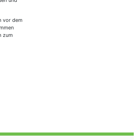
sen und
n vor dem
kommen
in zum