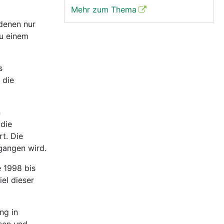
Mehr zum Thema
 denen nur
u einem
s
 die
n
 die
t. Die
gangen wird.
 1998 bis
el dieser
ng in