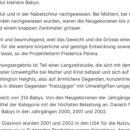
lut kleinere Babys.
lut und in der Nabelschnur nachgewiesen. Bei Müttern, bei
ziden nachgewiesen wurden, waren die Neugeborenen bis z
d einem knappen Zentimeter grösser.
ant und beunruhigend, weil das Gewicht und die Grösse eine
ür die weitere körperliche und geistige Entwicklung sowie
asse, so die Projektleiterin Frederica Perera.
ngsergebnis ist Teil einer Langzeitstudie, die sich mit de
ter Umweltgifte bei Mutter und Kind befasst und sich auf
hington Heights, also auf ärmlichere Gegenden, konzentrier
ss in diesen Gegenden "freizügiger" mit Umweltgiften umge
gleich von 314 Babys. Von den Neugeborenen der Jahrgänge
ttel der Kategorie mit der höchsten Belastung an. Danach fi
77 Babys in den Jahrgängen 2000, 2001 und 2002.
nd Diazinon wurden 2001 und 2002 in den USA für die Nutzu