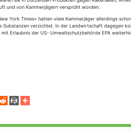
waren sie in Dutzenden Produkten gegen Kakerlaken, Amei
uft und von Kammerjägern versprüht worden.
New York Times» hatten viele Kammerjäger allerdings scho
ese Substanzen verzichtet. In der Landwirtschaft dagegen 
n mit Erlaubnis der US- Umweltschutzbehörde EPA weiterh