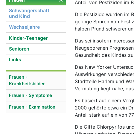
Frauen
Anteil von Pestiziden im B
Schwangerschaft
Die Pestizide wurden im B
und Kind
geringe Spuren von Pesti
Wechseljahre
halben Pfund schwerer un
Kinder-Teenager
Das sei insofern interess
Neugeborenen Prognosen f
Senioren
Gesundheit des Kindes zu l
Links
Das New Yorker Untersuchu
Auswirkungen verschiedens
Frauen -
Stadtteile Harlem und Was
Krankheitsbilder
Vermutung liegt nahe, da
Frauen - Symptome
Es basiert auf einem Ver
Frauen - Examination
2000 gehörte etwa ein Dri
Anteil stark auf ein von 
Die Gifte Chlorpyrifos u