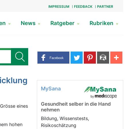
IMPRESSUM
FEEDBACK
PARTNER
gen
News
Ratgeber
Rubriken
Share buttons
Facebook
icklung
MySana
Gesundheit selber in die Hand
Grösse eines
nehmen
Bildung, Wissenstests,
inem hohen
Risikoschätzung