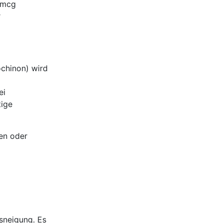
 1mcg
r
ochinon) wird
ei
tige
en oder
gsneigung. Es