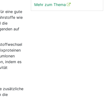
Mehr zum Thema
ür eine gute
ährstoffe wie
 die
lgenden auf
stoffwechsel
rixproteinen
ziumIonen
on, indem es
ität
e zusätzliche
 die