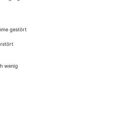
hme gestört
rstört
ch wenig