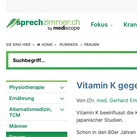
Fokus
Kran
SIE SIND HIER
HOME
RUBRIKEN
FRAUEN
Vitam
Physiotherapie
Ernährung
Von (
Dr. med. Gerhard Em
Alternativmedizin,
Vitamin K beeinflusst die Knochendichte in den Wechseljahren positiv, dies das Ergebnis zweier
TCM
japanischer Studien.
Männer
Schon in den 80er Jahren 