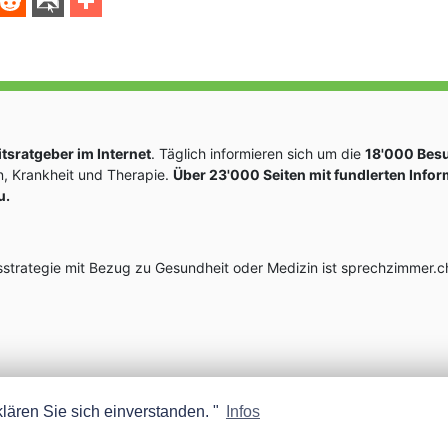
sratgeber im Internet
. Täglich informieren sich um die
18'000 Bes
, Krankheit und Therapie.
Über 23'000 Seiten mit fundlerten Info
u.
rategie mit Bezug zu Gesundheit oder Medizin ist sprechzimmer.ch
lären Sie sich einverstanden. "
Infos
MEDISCOPE AG E-MAIL:
INFO@MEDISCOPE.CH