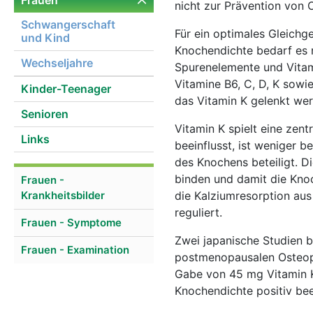
Frauen
nicht zur Prävention von
Schwangerschaft
Für ein optimales Gleich
und Kind
Knochendichte bedarf es n
Wechseljahre
Spurenelemente und Vitami
Vitamine B6, C, D, K sowi
Kinder-Teenager
das Vitamin K gelenkt we
Senioren
Vitamin K spielt eine zen
Links
beeinflusst, ist weniger 
des Knochens beteiligt. Di
binden und damit die Knoc
Frauen -
Krankheitsbilder
die Kalziumresorption aus
reguliert.
Frauen - Symptome
Zwei japanische Studien b
Frauen - Examination
postmenopausalen Osteopor
Gabe von 45 mg Vitamin K
Knochendichte positiv bee