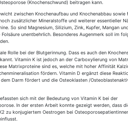
 Osteoporose (Knochenschwund) beitragen kann.
gewicht zwischen Knochenaufbau und Knochenabbau sowie f
och zusätzlicher Mineralstoffe und weiterer essentieller N
ne. So sind Magnesium, Silizium, Zink, Kupfer, Mangan und
e Folsäure unentbehrlich. Besonderes Augenmerk soll im fo
rden.
trale Rolle bei der Blutgerinnung. Dass es auch den Knochen
bekannt. Vitamin K ist jedoch an der Carboxylierung von Mat
ese Matrixproteine sind es, welche mit hoher Affinität Kal
henmineralisation fördern. Vitamin D ergänzt diese Reakti
 dem Darm fördert und die Osteoklasten /Osteoblastenaktiv
efassten sich mit der Bedeutung von Vitamin K bei der
ose. In der ersten Arbeit konnte gezeigt werden, dass di
2 zu konjugiertem Oestrogen bei Osteoporosepatientinnen
influsst.