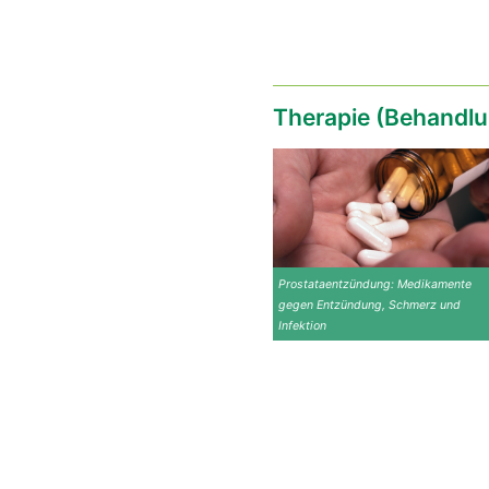
Therapie (Behandlu
Prostataentzündung: Medikamente
gegen Entzündung, Schmerz und
Infektion