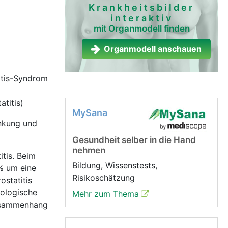
Krankheitsbilder
interaktiv
mit Organmodell finden
Organmodell anschauen
itis-Syndrom
titis)
MySana
ankung und
Gesundheit selber in die Hand
nehmen
itis. Beim
Bildung, Wissenstests,
5% um eine
Risikoschätzung
ostatitis
rologische
Mehr zum Thema
 Zusammenhang