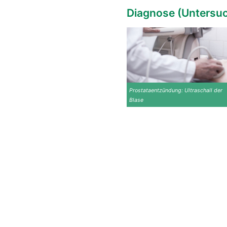
Diagnose (Untersu
Prostataentzündung: Ultraschall der
Blase