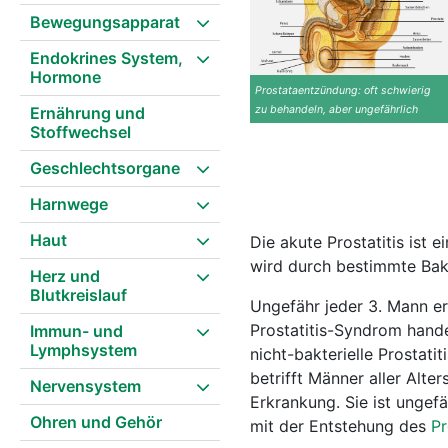
Bewegungsapparat
Endokrines System,
Hormone
Prostataentzündung: oft schwierig
Ernährung und
zu behandeln, aber ungefährlich
Stoffwechsel
Geschlechtsorgane
Harnwege
Haut
Die akute Prostatitis ist
wird durch bestimmte Bakt
Herz und
Blutkreislauf
Ungefähr jeder 3. Mann er
Prostatitis-Syndrom hande
Immun- und
Lymphsystem
nicht-bakterielle Prostati
betrifft Männer aller Alte
Nervensystem
Erkrankung. Sie ist ungef
Ohren und Gehör
mit der Entstehung des
Pr