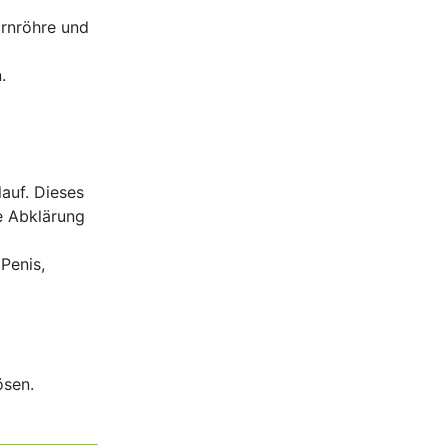
arnröhre und
.
auf. Dieses
e Abklärung
Penis,
ösen.