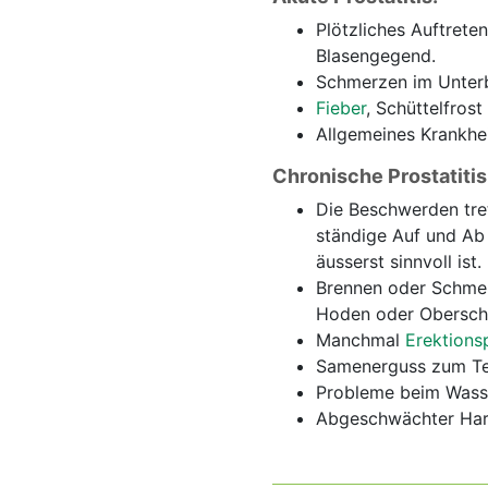
Plötzliches Auftret
Blasengegend.
Schmerzen im Unter
Fieber
, Schüttelfrost
Allgemeines Krankhe
Chronische Prostatitis
Die Beschwerden tre
ständige Auf und Ab
äusserst sinnvoll ist.
Brennen oder Schmer
Hoden oder Obersche
Manchmal
Erektions
Samenerguss zum Tei
Probleme beim Wasse
Abgeschwächter Harn