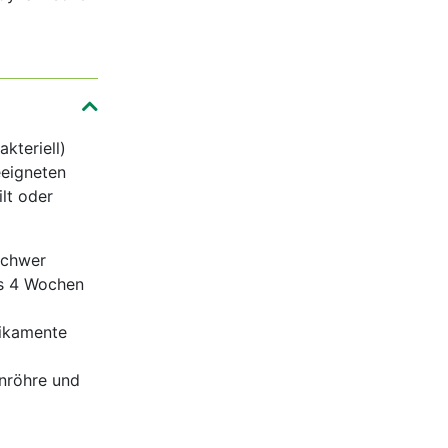
akteriell)
eeigneten
lt oder
 schwer
ns 4 Wochen
ikamente
nröhre und