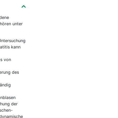
edene
hören unter
Untersuchung
atitis kann
is von
erung des
tändig
enblasen
chung der
schen-
odynamische