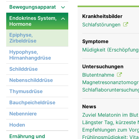
Dunkelheit läuft sie auf
Bewegungsapparat
nimmt die Melatonin Pro
Krankheitsbilder
Endokrines System,
Schlaf-Wach-Rhythmus so
Hormone
Schlafstörungen
anderem den Eintritt de
anderer Hormondrüsen i
Epiphyse,
Zirbeldrüse
Geschlechtsdrüsen, Bauc
Symptome
Antioxidans - vielfach s
Müdigkeit (Erschöpfung
Hypophyse,
sogenannte Radikalfänge
Hirnanhangdrüse
Untersuchungen
Schilddrüse
Blutentnahme
Nebenschilddrüse
Magnetresonanztomog
Schlaflaboruntersuchu
Thymusdrüse
Bauchpeicheldrüse
News
Nebenniere
Zuviel Melatonin im Blu
Längster Tag, kürzeste
Hoden
Empfehlungen zum Vorg
Ernährung und
Frühlingsmüdigkeit: Vi