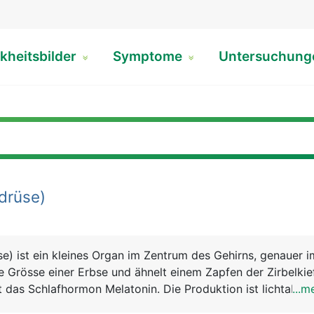
kheitsbilder
Symptome
Untersuchun
drüse)
se) ist ein kleines Organ im Zentrum des Gehirns, genauer i
ie Grösse einer Erbse und ähnelt einem Zapfen der Zirbelkie
t das Schlafhormon Melatonin. Die Produktion ist lichtabhä
...m
über den Lichteinfall auf die Netzhaut des Auges gesteuert: