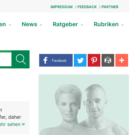
IMPRESSUM
FEEDBACK
PARTNER
gen
News
Ratgeber
Rubriken
Share buttons
Facebook
m
fer, daher
ngig
ehr sehen
 Bei