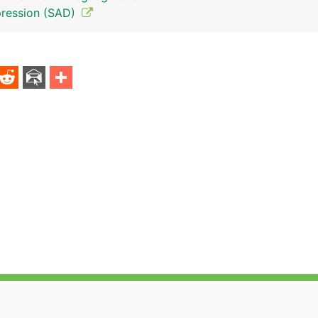
pression (SAD)
Epiphyse-Zirbeldrüse Mann