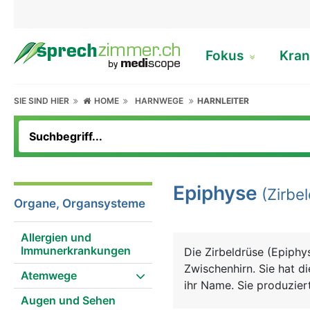
Fokus
Kran
SIE SIND HIER
HOME
HARNWEGE
HARNLEITER
Epiphyse
(Zirbel
Organe, Organsysteme
Allergien und
Immunerkrankungen
Die Zirbeldrüse (Epiphy
Zwischenhirn. Sie hat d
Atemwege
ihr Name. Sie produzier
Augen und Sehen
(Hell/Dunkel) und wird 