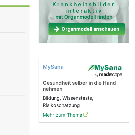
. Im Alter
Krankheitsbilder
interaktiv
liert den
mit Organmodell finden
), unter
eler
Organmodell anschauen
ebenniere,
gene
s
nnen.
MySana
Gesundheit selber in die Hand
nehmen
Bildung, Wissenstests,
Risikoschätzung
Mehr zum Thema