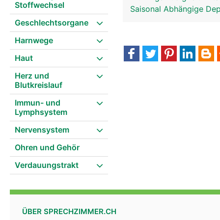
Stoffwechsel
Saisonal Abhängige De
Geschlechtsorgane
Harnwege
Haut
Herz und
Epiphyse-Zirbeldrüse Frau
Blutkreislauf
Immun- und
Lymphsystem
Nervensystem
Ohren und Gehör
Verdauungstrakt
ÜBER SPRECHZIMMER.CH