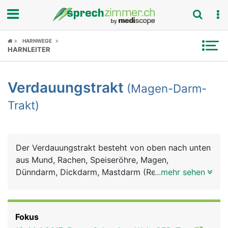
Fokus
HARNWEGE
HARNLEITER
Krankheitsbilder
Verdauungstrakt
(Magen-Darm-
Symptome
Trakt)
Untersuchungen
News
Der Verdauungstrakt besteht von oben nach unten
aus Mund, Rachen, Speiseröhre, Magen,
Ratgeber
Dünndarm, Dickdarm, Mastdarm (Rektum) und
...mehr sehen
Anus (After). Zum Verdauungssystem gehören
Rubriken
ausserdem die Bauchspeicheldrüse, die Leber und
die Gallenblase. Im Mund wird die Nahrung mit den
Fokus
Zähnen zerkleinert und mit dem Sekret der