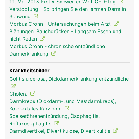
19. Mai 2017: Erster Schweizer Welt-CED-Tag
Speicheldrüsen vermischt. Der Speichel macht
Verstopfung - So bringen Sie den lahmen Darm in
feste Bissen gleitfähig und leitet die Verdauung
Schwung
der zuckerhaltigen Lebensmittel (Kohlenhydrate)
Morbus Crohn - Untersuchungen beim Arzt
ein. In Magen und Darm wird die Nahrung weiter
Blähungen, Bauchdrücken - Langsam Essen und
aufgespalten ("verdaut"). Dabei helfen die
nicht Reden
Verdauungssäfte der Bauchspeicheldrüse und die
Morbus Crohn - chronische entzündliche
Galle aus der Leber. Wichtige Nährstoffe werden
Darmerkrankung
vom Darm über die Schleimhaut ins Blut
aufgenommen und gelangen über die Pfortader in
die Leber, dem wichtigsten Stoffwechselorgan im
Krankheitsbilder
Körper, wo sie gespeichert und weiter verarbeitet
Colitis ulcerosa, Dickdarmerkrankung entzündliche
werden. Unverdauliche Nahrungsbestandteile
werden als Stuhl aus dem Körper ausgeschieden.
Cholera
Der Darminhalt wird dabei durch kräftige,
Darmkrebs (Dickdarm-, und Mastdarmkrebs),
wellenförmige Darmbewegungen (Peristaltik)
Kolorektales Karzinom
durch den Verdauungstrakt transportiert.
Speiseröhrenentzündung, Ösophagitis,
Refluxösophagitis
Darmdivertikel, Divertikulose, Divertikulitis