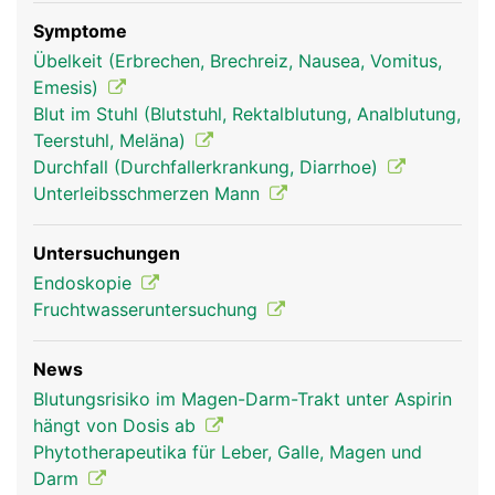
Symptome
Übelkeit (Erbrechen, Brechreiz, Nausea, Vomitus,
Emesis)
Blut im Stuhl (Blutstuhl, Rektalblutung, Analblutung,
Teerstuhl, Meläna)
Durchfall (Durchfallerkrankung, Diarrhoe)
verdauungstrakt
verdauungstrakt
Kopf Links Frau
Unterleibsschmerzen Mann
frau
mann
Untersuchungen
Endoskopie
Fruchtwasseruntersuchung
News
Blutungsrisiko im Magen-Darm-Trakt unter Aspirin
hängt von Dosis ab
Phytotherapeutika für Leber, Galle, Magen und
Kopf Links Mann
Darm