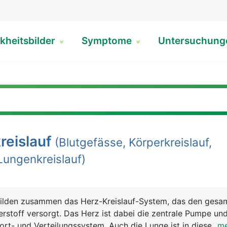
kheitsbilder
Symptome
Untersuchun
reislauf
(Blutgefässe, Körperkreislauf,
Lungenkreislauf)
 bilden zusammen das Herz-Kreislauf-System, das den gesa
erstoff versorgt. Das Herz ist dabei die zentrale Pumpe un
port- und Verteilungssystem. Auch die Lunge ist in diesem 
...m