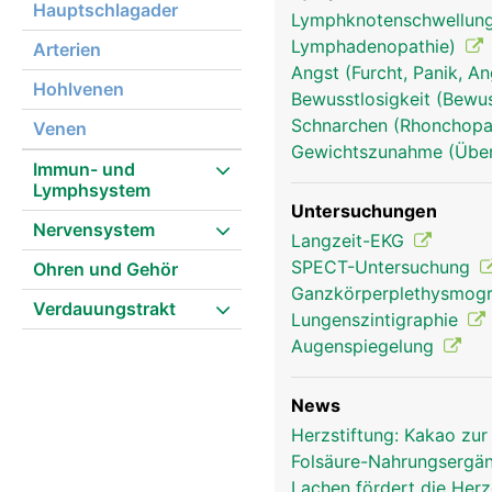
Hauptschlagader
Lymphknotenschwellung
Lymphadenopathie)
Arterien
Angst (Furcht, Panik, A
Hohlvenen
Bewusstlosigkeit (Bewu
Schnarchen (Rhonchopa
Venen
Gewichtszunahme (Überge
Immun- und
Lymphsystem
Untersuchungen
Nervensystem
Langzeit-EKG
SPECT-Untersuchung
Ohren und Gehör
Ganzkörperplethysmog
Verdauungstrakt
Lungenszintigraphie
blutkreislauf frau
Augenspiegelung
News
Herzstiftung: Kakao zur
Folsäure-Nahrungsergän
Lachen fördert die Her