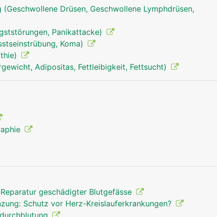
 (Geschwollene Drüsen, Geschwollene Lymphdrüsen,
ngststörungen, Panikattacke)
sstseinstrübung, Koma)
thie)
wicht, Adipositas, Fettleibigkeit, Fettsucht)
raphie
blutkreislauf mann
 Reparatur geschädigter Blutgefässe
zung: Schutz vor Herz-Kreislauferkrankungen?
zdurchblutung