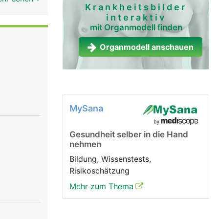
Krankheitsbilder
z,
interaktiv
s Blut vom
mit Organmodell finden
 heissen
den grossen
Organmodell anschauen
inke
rta) in
arme und
rechte
MySana
eder mit
dlich durch
Gesundheit selber in die Hand
ller, in
nehmen
al durch
Bildung, Wissenstests,
Risikoschätzung
Mehr zum Thema