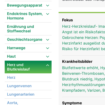
eingebunden, um das Bl
Bewegungsapparat
Blutkreislauf und Lunge 
Endokrines System,
Herz wegleiten, heissen 
Hormone
Fokus
Venen. Genau genommen 
Herz-Herzkreislauf- Im
Ernährung und
Körperkreislauf und den
Stoffwechsel
Angst ist ein Risikofakt
angereicherte Blut flie
Gebrochene Herzen: Psyc
Herzkammer. Von dort wi
Geschlechtsorgane
Herzinfarkt ausgelöst 
den Körper gepumpt. In 
Harnwege
Risiko für Herzinfarkt 
kohlendioxidreiche) Blu
Herzkammer, von wo es 
Haut
frischem Sauerstoff au
Krankheitsbilder
Herz und
beide Blutkreisläufe. W
Blutfettwerte erhöht, H
Blutkreislauf
Ruhe pumpt es langsamer
Beinvenen-Thrombosen
Herz
den Körper zirkuliert.
Blutdruck niedrig, Hypo
Herzrhythmusstörunge
Lungenvenen
Krampfadern, Varizen, 
Lungenarterien
Aorta,
Symptome