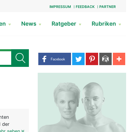
IMPRESSUM
FEEDBACK
PARTNER
gen
News
Ratgeber
Rubriken
Share buttons
Facebook
mten
d der
System
ehr sehen