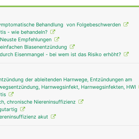
ase, die Harnblase zur Harnspeicherung und die Harnröhre z
e symptomatische Behandlung von Folgebeschwerden
tis - wie behandeln?
 Neuste Empfehlungen
 einfachen Blasenentzündung
durch Eisenmangel - bei wem ist das Risiko erhöht?
Entzündung der ableitenden Harnwege, Entzündungen am
nwegsentzündung, Harnwegsinfekt, Harnwegsinfekten, HWI
itis
h, chronische Niereninsuffizienz
gutartig
ereninsuffizienz akut