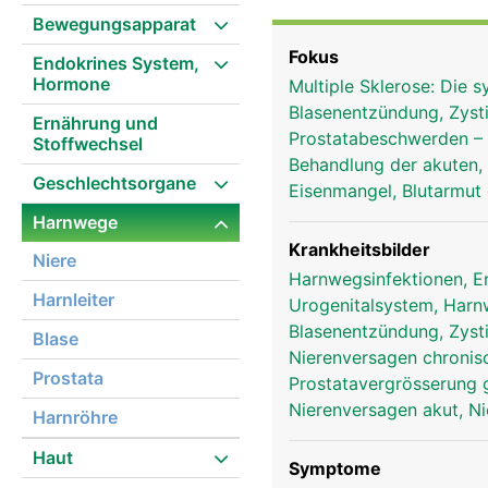
Harntransport in die Bl
Bewegungsapparat
Harnausscheidung.
Fokus
Endokrines System,
Hormone
Multiple Sklerose: Di
Blasenentzündung, Zysti
Ernährung und
Prostatabeschwerden –
Stoffwechsel
Behandlung der akuten,
Geschlechtsorgane
Eisenmangel, Blutarmut 
Harnwege
Krankheitsbilder
Niere
Harnwegsinfektionen, 
Harnleiter
Urogenitalsystem, Har
Blasenentzündung, Zyst
Blase
Nierenversagen chronisc
Prostata
Prostatavergrösserung 
Nierenversagen akut, Ni
Harnröhre
Haut
Symptome