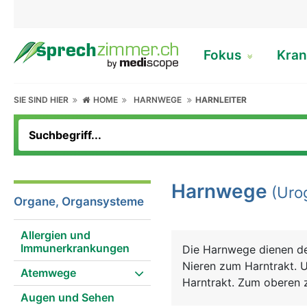
Fokus
Kran
SIE SIND HIER
HOME
HARNWEGE
HARNLEITER
Harnwege
(Urog
Organe, Organsysteme
Allergien und
Immunerkrankungen
Die Harnwege dienen d
Nieren zum Harntrakt. 
Atemwege
Harntrakt. Zum oberen z
Augen und Sehen
Harnblase und die Harnr