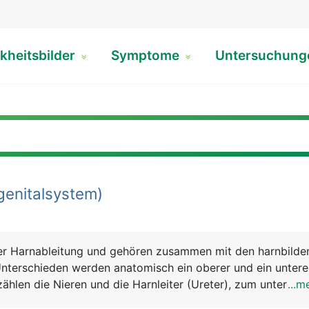
kheitsbilder
Symptome
Untersuchun
enitalsystem)
er Harnableitung und gehören zusammen mit den harnbilde
Unterschieden werden anatomisch ein oberer und ein untere
ählen die Nieren und die Harnleiter (Ureter), zum unteren d
...m
öhre (Urethra). Die Nieren dienen der Harnbildung, die Har