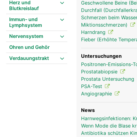
Herz und
Geschwollene Beine (Be
Blutkreislauf
Durchfall (Durchfallerk
Schmerzen beim Wasserl
Immun- und
Miktionsschmerzen)
Lymphsystem
Harndrang
Nervensystem
Fieber (Erhöhte Tempera
Ohren und Gehör
Untersuchungen
Verdauungstrakt
Positronen-Emissions-
Prostatabiopsie
Prostata Untersuchung
PSA-Test
Angiographie
News
Harnwegsinfektionen: K
Wenn Mode die Blase k
Antibiotika schützen K