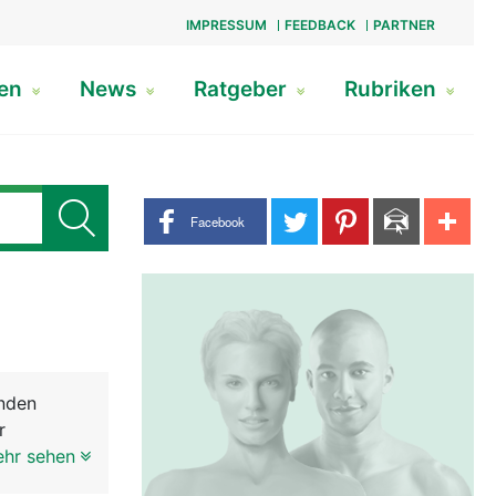
IMPRESSUM
FEEDBACK
PARTNER
gen
News
Ratgeber
Rubriken
Share buttons
Facebook
nden
r
ie
ehr sehen
nleiter zum