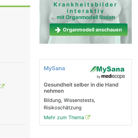
ur
Krankheitsbilder
interaktiv
mit Organmodell finden
Organmodell anschauen
MySana
Gesundheit selber in die Hand
nehmen
Bildung, Wissenstests,
Risikoschätzung
Mehr zum Thema