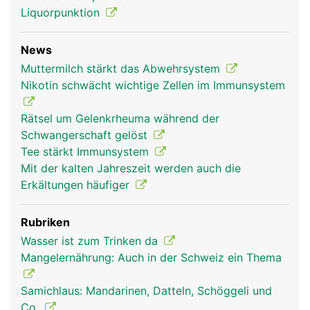
Liquorpunktion
lymphatische System) ist ein Teil des
Immunsystems: Dazu gehören die Lymphgefässe
mit den Lymphknoten, die Milz, die Thymusdrüse,
News
die Mandeln und das Lymphgewebe des
Muttermilch stärkt das Abwehrsystem
Dünndarms. In den Lymphknoten werden die in der
Nikotin schwächt wichtige Zellen im Immunsystem
Lymphe mitgeschleppten Krankheitserreger und
Giftstoffe abgefangen und unschädlich gemacht.
Rätsel um Gelenkrheuma während der
Ausserdem produzieren sie die B-Lymphozyten
Schwangerschaft gelöst
der spezifischen Abwehr. Milz, Thymusdrüse und
Tee stärkt Immunsystem
Mandeln sind für Entwicklung und Vermehrung der
Mit der kalten Jahreszeit werden auch die
Abwehrzellen zuständig. Als eine Art
Erkältungen häufiger
"Abwehrpolizei" patrouillieren die Lymphozyten
(Abwehrzellen) ständig durch das Blut- und
Rubriken
Lymphsystem. Der Lymphfluss sorgt unter
Wasser ist zum Trinken da
anderem dafür, dass sich die Abwehrzellen
Mangelernährung: Auch in der Schweiz ein Thema
schnellstmöglich an ihren Einsatzort sammeln.
Dies erklärt, warum die Mandeln oder die
Samichlaus: Mandarinen, Datteln, Schöggeli und
Lymphknoten in der Umgebung einer Infektion
Co.