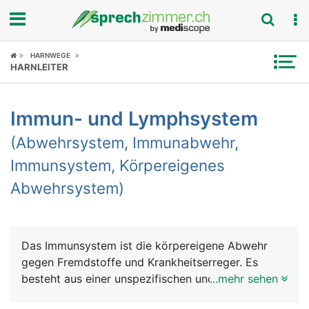
Fokus
HARNWEGE
HARNLEITER
Krankheitsbilder
Immun- und Lymphsystem
Symptome
(Abwehrsystem, Immunabwehr,
Untersuchungen
Immunsystem, Körpereigenes
Abwehrsystem)
News
Ratgeber
Das Immunsystem ist die körpereigene Abwehr
Rubriken
gegen Fremdstoffe und Krankheitserreger. Es
besteht aus einer unspezifischen und einer
...mehr sehen
spezifischen Abwehr. Die unspezifische