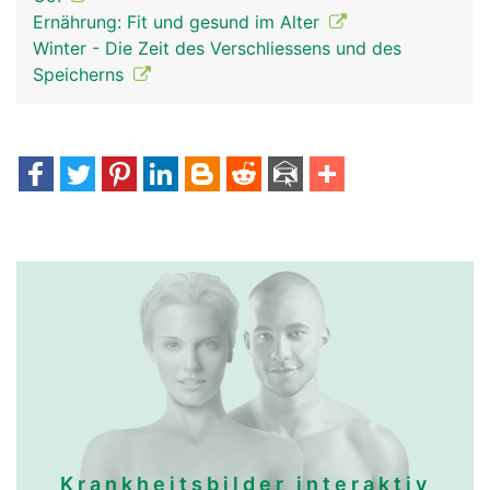
anschwellen.
Ernährung: Fit und gesund im Alter
Winter - Die Zeit des Verschliessens und des
Speicherns
immun-und-
immun-und-
lymphsystem frau
lymphsystem mann
Krankheitsbilder interaktiv