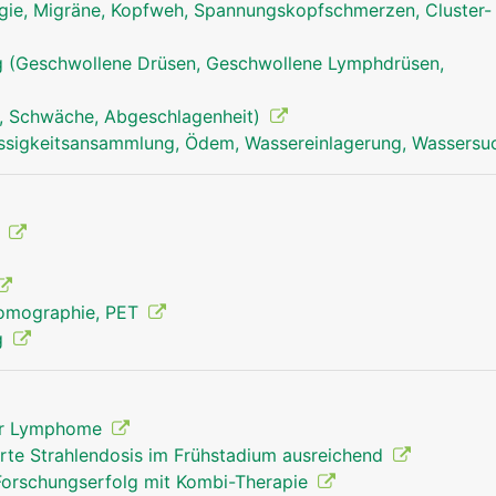
ie, Migräne, Kopfweh, Spannungskopfschmerzen, Cluster-
 (Geschwollene Drüsen, Geschwollene Lymphdrüsen,
, Schwäche, Abgeschlagenheit)
ssigkeitsansammlung, Ödem, Wassereinlagerung, Wassersu
lympknoten mann
g
Tomographie, PET
g
 der Lymphome
rte Strahlendosis im Frühstadium ausreichend
Forschungserfolg mit Kombi-Therapie