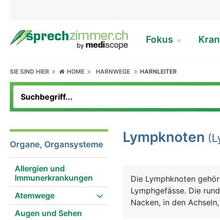
Fokus
Kran
SIE SIND HIER
HOME
HARNWEGE
HARNLEITER
Lympknoten
(L
Organe, Organsysteme
Allergien und
Immunerkrankungen
Die Lymphknoten gehöre
Lymphgefässe. Die rund
Atemwege
Nacken, in den Achseln,
Augen und Sehen
erbsen- bis bohnenförm