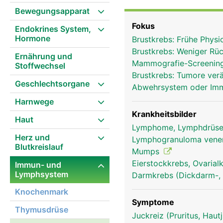
Die Lymphknoten fange
Bewegungsapparat
Krankheitserreger ab un
Fokus
Endokrines System,
Farbstoffe) werden teil
Hormone
Brustkrebs: Frühe Phys
ausscheiden kann. In d
Brustkrebs: Weniger Rüc
Blutkörperchen) gebilde
Ernährung und
Mammografie-Screening
Stoffwechsel
Lymphgefässsystem patr
Brustkrebs: Tumore ver
den Lymphknoten die Ly
Geschlechtsorgane
Abwehrsystem oder I
Harnwege
Krankheitsbilder
Haut
Lymphome, Lymphdrüse
Herz und
Lymphogranuloma vene
Blutkreislauf
Mumps
Eierstockkrebs, Ovaria
Immun- und
Lymphsystem
Darmkrebs (Dickdarm-, 
Knochenmark
Symptome
Thymusdrüse
Juckreiz (Pruritus, Hau