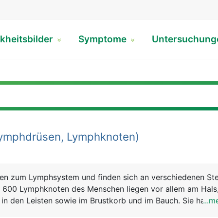
kheitsbilder
Symptome
Untersuchun
ymphdrüsen, Lymphknoten)
n zum Lymphsystem und finden sich an verschiedenen Ste
 600 Lymphknoten des Menschen liegen vor allem am Hals
 in den Leisten sowie im Brustkorb und im Bauch. Sie haben
...m
iges Aussehen und sind normalerweise nur wenige Millimete