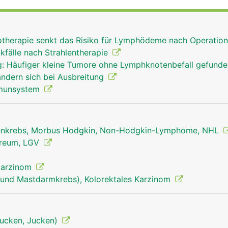
n die in der Lymphe mitgeschleppten Fremdkörper und
d machen sie unschädlich. Einige Stoffe (z.B. Glasstaub, Ko
weise auch in den Lymphknoten eingelagert, wenn sie der K
iotherapie senkt das Risiko für Lymphödeme nach Operatio
en Lymphknoten wird ausserdem ein Teil der Lymphozyten (
kfälle nach Strahlentherapie
t, die als "Abwehrpolizei" ständig durch das Blut- und
: Häufiger kleine Tumore ohne Lymphknotenbefall gefund
ouillieren und der körpereigenen Abwehr dienen. Ausserde
ändern sich bei Ausbreitung
mphe konzentriert (eingedickt).
mmunsystem
nkrebs, Morbus Hodgkin, Non-Hodgkin-Lymphome, NHL
reum, LGV
lkarzinom
und Mastdarmkrebs), Kolorektales Karzinom
tjucken, Jucken)