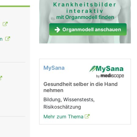
Krankheitsbilder
interaktiv
hle,
mit Organmodell finden
örper nicht
n
weisse
Organmodell anschauen
en
m wird in
MySana
Gesundheit selber in die Hand
nehmen
Bildung, Wissenstests,
Risikoschätzung
Mehr zum Thema