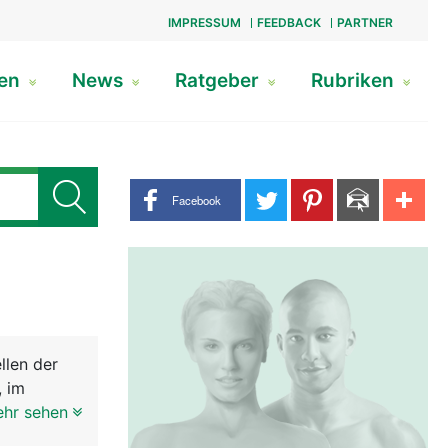
IMPRESSUM
FEEDBACK
PARTNER
gen
News
Ratgeber
Rubriken
Share buttons
Facebook
llen der
, im
 ein
ehr sehen
r gross.