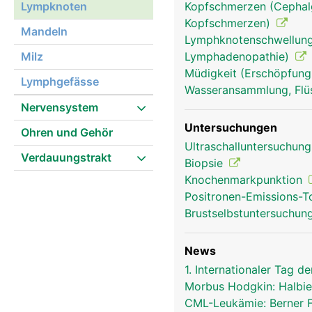
Lympknoten
Kopfschmerzen (Cephalg
Kopfschmerzen)
Mandeln
Lymphknotenschwellung
Milz
Lymphadenopathie)
Müdigkeit (Erschöpfung
Lymphgefässe
Wasseransammlung, Flü
lympknoten frau
Nervensystem
Untersuchungen
Ohren und Gehör
Ultraschalluntersuchun
Verdauungstrakt
Biopsie
Knochenmarkpunktion
Positronen-Emissions-
Brustselbstuntersuchun
News
1. Internationaler Tag
Morbus Hodgkin: Halbie
CML-Leukämie: Berner 