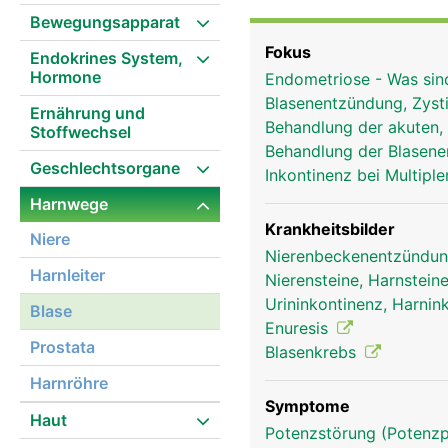
kleiner, da sie sich im 
Bewegungsapparat
bestimmten Füllmenge w
Fokus
Endokrines System,
halb gefüllt ist. Der Ha
Hormone
Endometriose - Was sin
den inneren und den äus
Blasenentzündung, Zysti
willentlich beeinflussba
Ernährung und
Behandlung der akuten,
Stoffwechsel
entspannt, kann der Harn
Behandlung der Blasen
dass vor der gewollten 
Geschlechtsorgane
Inkontinenz bei Multipl
Harnwege
Krankheitsbilder
Niere
Nierenbeckenentzündung
Harnleiter
Nierensteine, Harnsteine
Urininkontinenz, Harnin
Blase
Enuresis
Prostata
Blasenkrebs
Harnröhre
Symptome
Haut
Potenzstörung (Potenzp