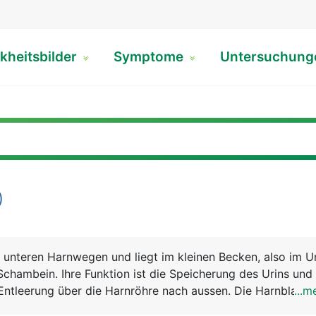
kheitsbilder
Symptome
Untersuchun
)
 unteren Harnwegen und liegt im kleinen Becken, also im Un
Schambein. Ihre Funktion ist die Speicherung des Urins und 
e Entleerung über die Harnröhre nach aussen. Die Harnblase i
...m
 einen halben Liter Urin sammeln. Bei Frauen ist die Harnb