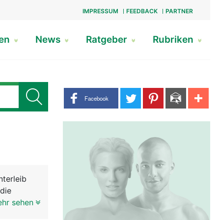
IMPRESSUM
FEEDBACK
PARTNER
gen
News
Ratgeber
Rubriken
Share buttons
Facebook
terleib
die
st sehr
ehr sehen
lase etwas