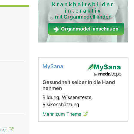
r
Krankheitsbilder
interaktiv
se etwa
mit Organmodell finden
reguliert,
nicht
Organmodell anschauen
r bewusst
verhindert,
MySana
Gesundheit selber in die Hand
nehmen
Bildung, Wissenstests,
Risikoschätzung
Mehr zum Thema
ion)