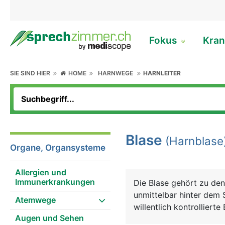
Fokus
Kran
SIE SIND HIER
HOME
HARNWEGE
HARNLEITER
Blase
(Harnblase
Organe, Organsysteme
Allergien und
Immunerkrankungen
Die Blase gehört zu den
unmittelbar hinter dem 
Atemwege
willentlich kontrolliert
Augen und Sehen
dehnbar und kann bis zu