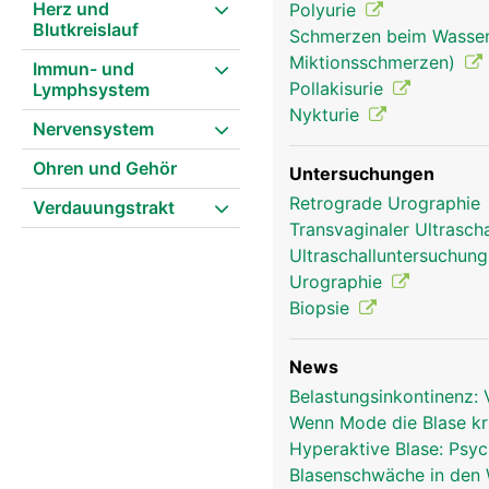
Herz und
Polyurie
Blutkreislauf
Schmerzen beim Wasserl
Miktionsschmerzen)
Immun- und
Pollakisurie
Lymphsystem
Nykturie
Nervensystem
Ohren und Gehör
Untersuchungen
Retrograde Urographie
Verdauungstrakt
Transvaginaler Ultrasch
Ultraschalluntersuchun
Urographie
Biopsie
News
Belastungsinkontinenz: 
Wenn Mode die Blase k
Hyperaktive Blase: Psyc
Blasenschwäche in den