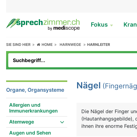
Fokus
Kran
SIE SIND HIER
HOME
HARNWEGE
HARNLEITER
Nägel
(Fingernäg
Organe, Organsysteme
Allergien und
Immunerkrankungen
Die Nägel der Finger un
(Hautanhangsgebilde), d
Atemwege
ihnen ihre enorme Festi
Augen und Sehen
Haut verankert ist. Von