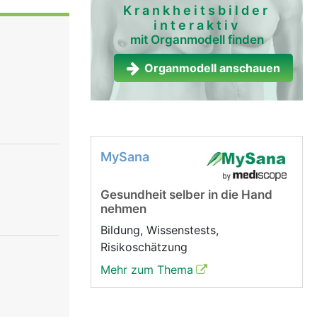
platte rosa
Krankheitsbilder
interaktiv
r Mond").
mit Organmodell finden
agelmond
zel
Organmodell anschauen
el (etwa 1
eichtern
enn es
MySana
Gesundheit selber in die Hand
nehmen
Bildung, Wissenstests,
Risikoschätzung
Mehr zum Thema