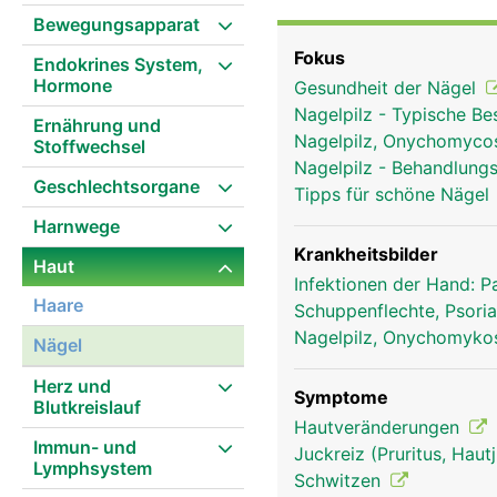
Das Nagelbett ist sehr 
Bewegungsapparat
erscheint. Direkt über d
Fokus
Endokrines System,
Dieser halbmondförmige
Hormone
Gesundheit der Nägel
ist weiss, da das norm
Nagelpilz - Typische B
überdeckt wird. Finger
Ernährung und
Nagelpilz, Onychomyco
Stoffwechsel
mm pro Monat). Die Näge
Nagelpilz - Behandlung
das Tasten und Greifen
Geschlechtsorgane
Tipps für schöne Nägel
juckt. Zudem haben sie 
Harnwege
Krankheitsbilder
Haut
Infektionen der Hand: 
Haare
Schuppenflechte, Psori
Nagelpilz, Onychomyk
Nägel
Herz und
Symptome
Blutkreislauf
Hautveränderungen
Immun- und
Juckreiz (Pruritus, Hau
Lymphsystem
Schwitzen