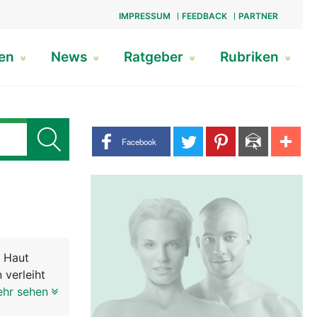
IMPRESSUM
FEEDBACK
PARTNER
gen
News
Ratgeber
Rubriken
Share buttons
Facebook
r Haut
 verleiht
die in der
ehr sehen
ach vorne.