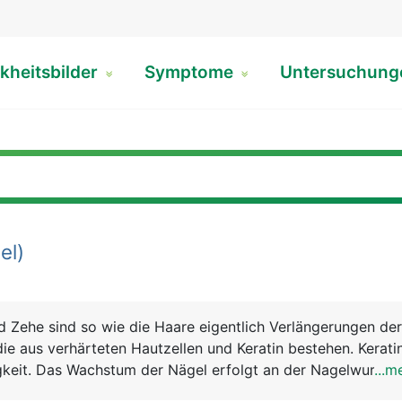
kheitsbilder
Symptome
Untersuchun
el)
d Zehe sind so wie die Haare eigentlich Verlängerungen de
ie aus verhärteten Hautzellen und Keratin bestehen. Keratin
gkeit. Das Wachstum der Nägel erfolgt an der Nagelwurzel, 
...m
 dort aus schiebt sich die Nagelplatte auf dem Nagelbett n