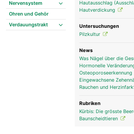
Hautausschlag (Ausschl
Nervensystem
Hautverdickung
Ohren und Gehör
Verdauungstrakt
Untersuchungen
Pilzkultur
Nagel Frau
News
Was Nägel über die Ges
Hormonelle Veränderun
Osteoporoseerkennung 
Eingewachsene Zehennäg
Rauchen und Herzinfarkt
Rubriken
Kürbis: Die grösste Bee
Baunscheidtieren