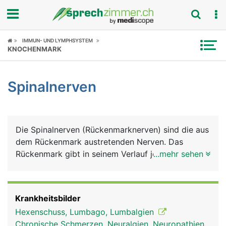
Fokus
IMMUN- UND LYMPHSYSTEM
KNOCHENMARK
Krankheitsbilder
Spinalnerven
Symptome
Untersuchungen
Die Spinalnerven (Rückenmarknerven) sind die aus
News
dem Rückenmark austretenden Nerven. Das
Rückenmark gibt in seinem Verlauf jeweils auf der
...mehr sehen
Ratgeber
linken und rechten Seite der Wirbelsäule 31
Spinalnerven ab. Diese werden nach den
Rubriken
entsprechenden Wirbelsäulenabschnitten benannt.
Krankheitsbilder
Es gibt demnach auf jeder Seite 8 Halsnerven, 12
Hexenschuss, Lumbago, Lumbalgien
Brustnerven, 5 Lendennerven und 1 Steissbeinnerv.
Chronische Schmerzen, Neuralgien, Neuropathien