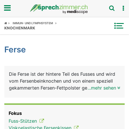
Fokus
IMMUN- UND LYMPHSYSTEM
KNOCHENMARK
Krankheitsbilder
Ferse
Symptome
Untersuchungen
Die Ferse ist der hintere Teil des Fusses und wird
News
vom Fersenbeinknochen und von einem speziell
gekammerten Fersen-Fettpolster gebildet, der als
...mehr sehen
Ratgeber
Stossdämpfer dient. Das Fersenbein ist mit dem
Sprungbein und dem Würfelbein der Fusswurzel
Rubriken
gelenkig verbunden. Am hinteren Ende des
Fokus
Fersenbeins setzt die Achillessehne an. Sie ist die
Fuss-Stützen
kräftigste Sehen im Körper und für die Beugung im
Viskoelastische Fersenkissen