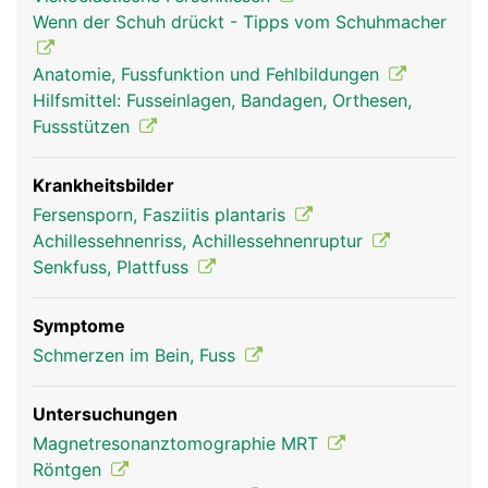
oberen Sprunggelenk verantwortlich. Dadurch
Wenn der Schuh drückt - Tipps vom Schuhmacher
wird der Vorfuss (Zehenbereich) nach unten
gezogen und das Abstossen des Fusses vom
Anatomie, Fussfunktion und Fehlbildungen
Boden beim Gehen und Laufen ermöglicht.
Hilfsmittel: Fusseinlagen, Bandagen, Orthesen,
Fussstützen
Krankheitsbilder
Fersensporn, Fasziitis plantaris
Achillessehnenriss, Achillessehnenruptur
Senkfuss, Plattfuss
Symptome
Ferse Frau
Ferse Mann
Schmerzen im Bein, Fuss
Untersuchungen
Magnetresonanztomographie MRT
Röntgen