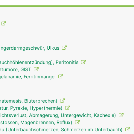
ingerdarmgeschwür, Ulkus
auchhöhlenentzündung), Peritonitis
matumore, GIST
elanämie, Ferritinmangel
matemesis, Bluterbrechen)
tur, Pyrexie, Hyperthermie)
chtsverlust, Abmagerung, Untergewicht, Kachexie)
stossen, Magenbrennen, Reflux)
rau (Unterbauchschmerzen, Schmerzen im Unterbauch)