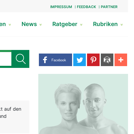
IMPRESSUM
FEEDBACK
PARTNER
gen
News
Ratgeber
Rubriken
Share buttons
Facebook
kt auf den
und