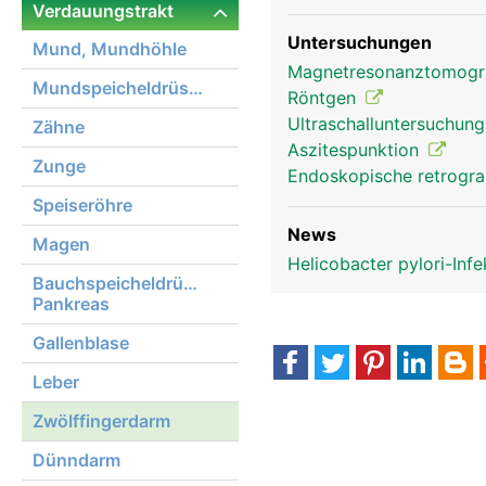
Verdauungstrakt
Untersuchungen
Mund, Mundhöhle
Magnetresonanztomog
Mundspeicheldrüsen
Röntgen
Ultraschalluntersuchun
Zähne
Aszitespunktion
Zunge
Endoskopische retrogra
Speiseröhre
News
Magen
Helicobacter pylori-Inf
Bauchspeicheldrüse,
Pankreas
Gallenblase
Leber
Zwölffingerdarm
Dünndarm