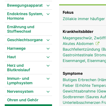
Bewegungsapparat
Fokus
Endokrines System,
Hormone
Zöliakie immer häufiger
Ernährung und
Stoffwechsel
Krankheitsbilder
Magengeschwür, Zwölff
Geschlechtsorgane
Akutes Abdomen
Harnwege
Bauchfellentzündung (B
Gastrointestinale Stro
Haut
Eisenmangel, Eisenmang
Herz und
Blutkreislauf
Symptome
Immun- und
Blutiges Erbrechen (Hä
Lymphsystem
Fieber (Erhöhte Tempera
Gewichtsabnahme (Gewi
Nervensystem
Sodbrennen (Saures Auf
Ohren und Gehör
Unterleibsschmerzen F