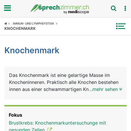
Fokus
IMMUN- UND LYMPHSYSTEM
KNOCHENMARK
Krankheitsbilder
Knochenmark
Symptome
Untersuchungen
Das Knochenmark ist eine gelartige Masse im
News
Knocheninneren. Praktisch alle Knochen bestehen
innen aus einer schwammartigen Knochenstruktur,
...mehr sehen
Ratgeber
in die das Knochenmark eingelagert ist. Es ist für
die Blutproduktion verantwortlich. Pro Sekunde
Rubriken
werden im Knochenmark etwa 2 Millionen neue
Fokus
Blutzellen gebildet, die wichtige Aufgaben erfüllen.
Brustkrebs: Knochenmarkuntersuchunge mit
Diese umfassen die roten Blutkörperchen
gesunden Zellen