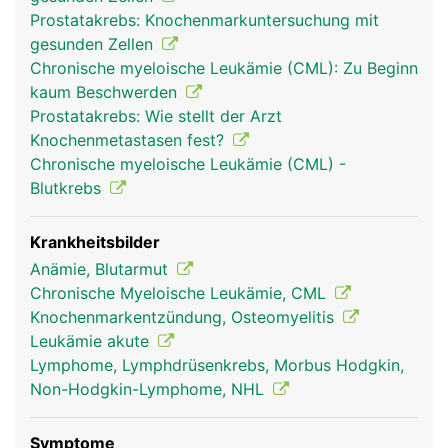
(Erythrozyten) zum Sauerstofftransport im Blut,
Prostatakrebs: Knochenmarkuntersuchung mit
die weissen Blutkörperchen (Leukozyten) zur
gesunden Zellen
Abwehr von Infektionen und die Blutplättchen
Chronische myeloische Leukämie (CML): Zu Beginn
(Thrombozyten) zur Blutstillung. Im Knochenmark
kaum Beschwerden
wird ausserdem ein Teil des Blutes als "Reserve"
Prostatakrebs: Wie stellt der Arzt
gespeichert. Bei einer Verletzung mit schnellem
Knochenmetastasen fest?
Blutverlust können diese Blutreserven
Chronische myeloische Leukämie (CML) -
herangezogen werden. Knochenmark ist nicht zu
Blutkrebs
verwechseln mit dem Rückenmark in der
Wirbelsäule.
Krankheitsbilder
Anämie, Blutarmut
Chronische Myeloische Leukämie, CML
Knochenmarkentzündung, Osteomyelitis
Leukämie akute
Lymphome, Lymphdrüsenkrebs, Morbus Hodgkin,
Non-Hodgkin-Lymphome, NHL
Symptome