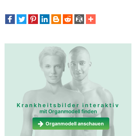
anschwellen.
immun-und-
immun-und-
lymphsystem frau
lymphsystem mann
Krankheitsbilder interaktiv
mit Organmodell finden
Organmodell anschauen