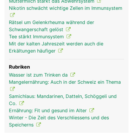
Muttermilch stärkt das Abwehrsystem
lymphatische System) ist ein Teil des
Nikotin schwächt wichtige Zellen im Immunsystem
Immunsystems: Dazu gehören die Lymphgefässe
mit den Lymphknoten, die Milz, die Thymusdrüse,
Rätsel um Gelenkrheuma während der
die Mandeln und das Lymphgewebe des
Schwangerschaft gelöst
Dünndarms. In den Lymphknoten werden die in der
Tee stärkt Immunsystem
Lymphe mitgeschleppten Krankheitserreger und
Mit der kalten Jahreszeit werden auch die
Giftstoffe abgefangen und unschädlich gemacht.
Erkältungen häufiger
Ausserdem produzieren sie die B-Lymphozyten
der spezifischen Abwehr. Milz, Thymusdrüse und
Rubriken
Mandeln sind für Entwicklung und Vermehrung der
Wasser ist zum Trinken da
Abwehrzellen zuständig. Als eine Art
Mangelernährung: Auch in der Schweiz ein Thema
"Abwehrpolizei" patrouillieren die Lymphozyten
(Abwehrzellen) ständig durch das Blut- und
Samichlaus: Mandarinen, Datteln, Schöggeli und
Lymphsystem. Der Lymphfluss sorgt unter
Co.
anderem dafür, dass sich die Abwehrzellen
Ernährung: Fit und gesund im Alter
schnellstmöglich an ihren Einsatzort sammeln.
Winter - Die Zeit des Verschliessens und des
Dies erklärt, warum die Mandeln oder die
Speicherns
Lymphknoten in der Umgebung einer Infektion