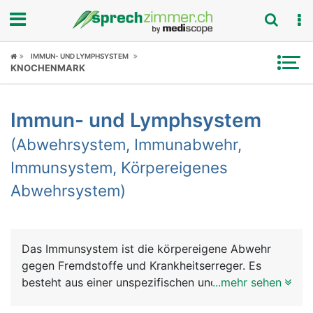
Fokus
IMMUN- UND LYMPHSYSTEM
KNOCHENMARK
Krankheitsbilder
Immun- und Lymphsystem
Symptome
(Abwehrsystem, Immunabwehr,
Untersuchungen
Immunsystem, Körpereigenes
Abwehrsystem)
News
Ratgeber
Das Immunsystem ist die körpereigene Abwehr
Rubriken
gegen Fremdstoffe und Krankheitserreger. Es
besteht aus einer unspezifischen und einer
...mehr sehen
spezifischen Abwehr. Die unspezifische