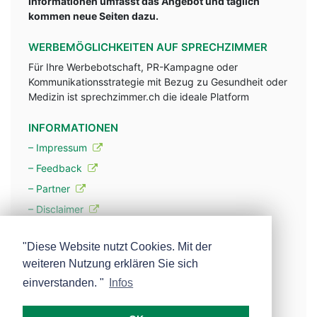
Informationen umfasst das Angebot und täglich
kommen neue Seiten dazu.
WERBEMÖGLICHKEITEN AUF SPRECHZIMMER
Für Ihre Werbebotschaft, PR-Kampagne oder
Kommunikationsstrategie mit Bezug zu Gesundheit oder
Medizin ist sprechzimmer.ch die ideale Platform
INFORMATIONEN
– Impressum
– Feedback
– Partner
– Disclaimer
– Datenschutzerklärung / Privacy Policy
"Diese Website nutzt Cookies. Mit der
weiteren Nutzung erklären Sie sich
– Werbung
einverstanden. "
Infos
– Mehr über unsere Experten