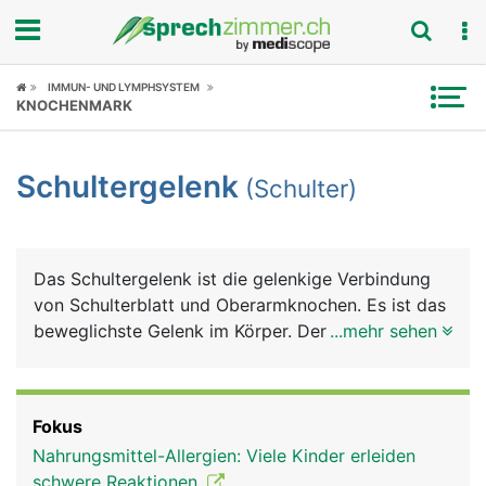
Fokus
IMMUN- UND LYMPHSYSTEM
KNOCHENMARK
Krankheitsbilder
Schultergelenk
(Schulter)
Symptome
Untersuchungen
Das Schultergelenk ist die gelenkige Verbindung
News
von Schulterblatt und Oberarmknochen. Es ist das
beweglichste Gelenk im Körper. Der besonders
...mehr sehen
Ratgeber
grosse Bewegungsumfang des Armes wird durch
ein spezielles Kugelgelenk erreicht, bei dem sich
Rubriken
der kugelförmige Kopf des Oberarmknochens in
Fokus
der flachen Gelenkpfanne des Schulterblattes
Nahrungsmittel-Allergien: Viele Kinder erleiden
bewegt. Damit die Knochen nicht aufeinander
schwere Reaktionen