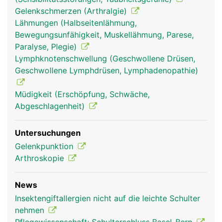
Gelenkschmerzen (Arthralgie)
Schultergelenk
Schultergelenk
Lähmungen (Halbseitenlähmung,
Frau
Mann
Bewegungsunfähigkeit, Muskellähmung, Parese,
Paralyse, Plegie)
Lymphknotenschwellung (Geschwollene Drüsen,
Geschwollene Lymphdrüsen, Lymphadenopathie)
Müdigkeit (Erschöpfung, Schwäche,
Abgeschlagenheit)
Untersuchungen
Gelenkpunktion
Arthroskopie
News
Insektengiftallergien nicht auf die leichte Schulter
nehmen