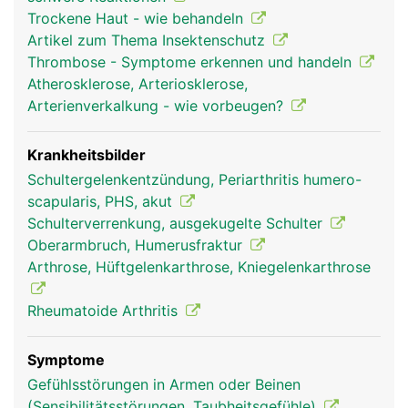
reiben, sind sie mit Gelenkknorpel bezogen und in
Trockene Haut - wie behandeln
Gelenkschmiere eingebettet. Um das sehr
Artikel zum Thema Insektenschutz
bewegliche Schultergelenk stabil zu halten, wird
Thrombose - Symptome erkennen und handeln
es von einer komplexen Struktur aus
Atherosklerose, Arteriosklerose,
Gelenkkapsel, Schleimbeuteln, Bändern sowie vier
Arterienverkalkung - wie vorbeugen?
kleinere Muskeln und deren Sehnen (sogenannte
Rotatorenmanschette) und dem grossen
Schultermuskel (Deltoideus) umgeben. Die
Krankheitsbilder
Bewegung des Armes wird durch das
Schultergelenkentzündung, Periarthritis humero-
Zusammenspiel von Gelenk, Bändern und Muskeln
scapularis, PHS, akut
ermöglicht.
Schulterverrenkung, ausgekugelte Schulter
Oberarmbruch, Humerusfraktur
Arthrose, Hüftgelenkarthrose, Kniegelenkarthrose
Rheumatoide Arthritis
Symptome
Gefühlsstörungen in Armen oder Beinen
(Sensibilitätsstörungen, Taubheitsgefühle)