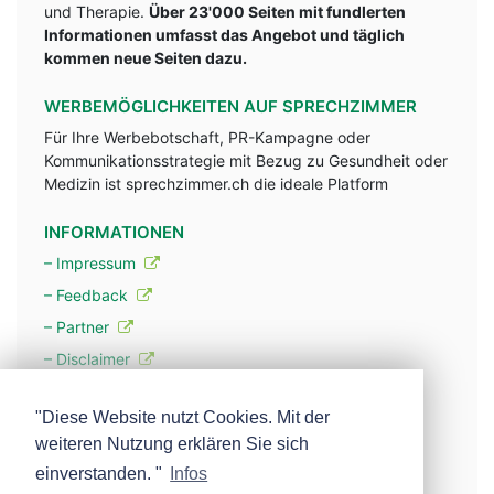
und Therapie.
Über 23'000 Seiten mit fundlerten
Informationen umfasst das Angebot und täglich
kommen neue Seiten dazu.
WERBEMÖGLICHKEITEN AUF SPRECHZIMMER
Für Ihre Werbebotschaft, PR-Kampagne oder
Kommunikationsstrategie mit Bezug zu Gesundheit oder
Medizin ist sprechzimmer.ch die ideale Platform
INFORMATIONEN
– Impressum
– Feedback
– Partner
– Disclaimer
– Datenschutzerklärung / Privacy Policy
"Diese Website nutzt Cookies. Mit der
weiteren Nutzung erklären Sie sich
– Werbung
einverstanden. "
Infos
– Mehr über unsere Experten