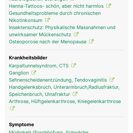
verbinden die Handwurzelknochen mit der Elle und
Henna-Tattoos- schön, aber nicht harmlos
Speiche und stabilisieren das Handgelenk. Durch
Gesundheitsprobleme durch chronischen
den Handwurzelkanal (Karpaltunnel) laufen Nerven
Nikotinkonsum
sowie die Muskelsehnen der Unterarmmuskeln, mit
Insektenschutz: Physikalische Massnahmen und
denen die Finger bewegt werden.
unwirksamer Mückenschutz
Osteoporose nach der Menopause
Krankheitsbilder
Karpaltunnelsyndrom, CTS
Ganglion
Sehnenscheidenentzündung, Tendovaginitis
Handgelenksbruch, Unterarmbruch,Radiusfraktur,
Speichenbruch, Ulnafraktur
Arthrose, Hüftgelenkarthrose, Kniegelenkarthrose
Handgelenk Frau
Handgelenk Mann
Symptome
Müdigkeit (Erschöpfung, Schwäche,