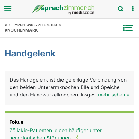
Fokus
IMMUN- UND LYMPHSYSTEM
KNOCHENMARK
Krankheitsbilder
Handgelenk
Symptome
Untersuchungen
Das Handgelenk ist die gelenkige Verbindung von
News
den beiden Unterarmknochen Elle und Speiche
und den Handwurzelknochen. Insgesamt gibt es 8
...mehr sehen
Ratgeber
Handwurzelknochen, die in zwei Reihen zu je 4
Knochen angeordnet sind. Die Handwurzelknochen
Rubriken
sind einzeln beweglich, mit Knorpelgewebe
Fokus
überzogen und werden von Bändern
Zöliakie-Patienten leiden häufiger unter
zusammengehalten. Weitere feste Bänder
neurologischen Störungen