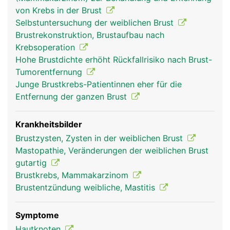
weiblichen Geschlechtsorganen (Östrogen,
von Krebs in der Brust
Gestagen). Das äussere Erscheinungsbild der
Selbstuntersuchung der weiblichen Brust
Brüste - Grösse, Form, Brustwarzen und
Brustrekonstruktion, Brustaufbau nach
Brustwarzenvorhof - ist von Frau zu Frau
Krebsoperation
verschieden. Die Hauptfunktion der weiblichen
Hohe Brustdichte erhöht Rückfallrisiko nach Brust-
Brust ist die Produktion der Muttermilch zur
Tumorentfernung
Ernährung eines Säuglings in den ersten
Junge Brustkrebs-Patientinnen eher für die
Lebensmonaten. Unter dem Einfluss der
Entfernung der ganzen Brust
Geschlechtshormone vergrössern sich die Brüste
in der Schwangerschaft und beginnen kurz nach
der Entbindung mit der Milchproduktion, was
Krankheitsbilder
durch das Hormon Prolaktin aus der
Brustzysten, Zysten in der weiblichen Brust
Hirnanhangsdrüse in Gang gesetzt wird. Die Milch
Mastopathie, Veränderungen der weiblichen Brust
enthält nicht nur die optimale Mischung aus
gutartig
Nährstoffen sondern auch wichtige Antikörper der
Brustkrebs, Mammakarzinom
Mutter, die das Neugeborene vor Infektionen
Brustentzündung weibliche, Mastitis
schützen. Auch während jedem
Menstruationszyklus kommt es zu einem
Symptome
Anschwellen der Brüste als Vorbereitung auf eine
Hautknoten