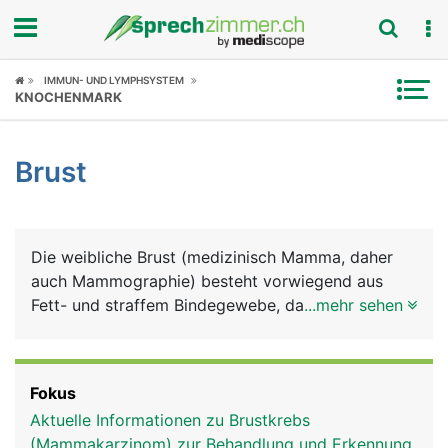
Fokus
IMMUN- UND LYMPHSYSTEM
KNOCHENMARK
Krankheitsbilder
Brust
Symptome
Untersuchungen
Die weibliche Brust (medizinisch Mamma, daher
News
auch Mammographie) besteht vorwiegend aus
Fett- und straffem Bindegewebe, das wesentlich
...mehr sehen
Ratgeber
ihre Form und Grösse bestimmt. Darin eingebettet
liegt das Michdrüsensystem mit bis zu 20
Rubriken
Milchdrüsenlappen, deren Milchgänge in der
Fokus
Brustwarze münden. Die Brüste wachsen mit
Aktuelle Informationen zu Brustkrebs
Beginn der Geschlechtsreife, gesteuert von den
(Mammakarzinom) zur Behandlung und Erkennung