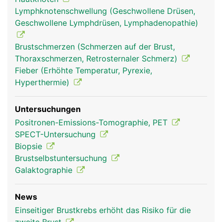
anstehende Schwangerschaft, die sich mit Beginn
Lymphknotenschwellung (Geschwollene Drüsen,
der Monatsblutung wieder zurückbildet. Die Brüste
Geschwollene Lymphdrüsen, Lymphadenopathie)
werden ausserdem durchzogen von Blutgefässen
zur Versorgung mit Nährstoffen und Hormonen
Brustschmerzen (Schmerzen auf der Brust,
und von Lymphgefässen, die das Gewebewasser
Thoraxschmerzen, Retrosternaler Schmerz)
(Lymphe) zu den Lymphknoten in den
Fieber (Erhöhte Temperatur, Pyrexie,
Achselhöhlen leiten.
Hyperthermie)
Untersuchungen
Positronen-Emissions-Tomographie, PET
SPECT-Untersuchung
Biopsie
Brustselbstuntersuchung
Galaktographie
News
Brust Frau
Einseitiger Brustkrebs erhöht das Risiko für die