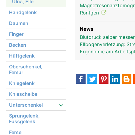
Ulna, Elle
Magnetresonanztomog
Handgelenk
Röntgen
Daumen
News
Finger
Blutdruck selber messen
Ellbogenverletzung: St
Becken
Ergonomie am Arbeitsp
Hüftgelenk
Oberschenkel,
Femur
Kniegelenk
Kniescheibe
Unterschenkel
Sprungelenk,
Fussgelenk
Ferse