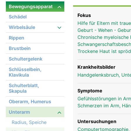
Bewegungsapparat
Fokus
Schädel
Hilfe für Eltern mit tra
Wirbelsäule
Geburt - Wehen - Gebu
Chronische myeloische
Rippen
Schwangerschaftsbesc
Brustbein
Trockene Haut ist spröd
Schultergelenk
Krankheitsbilder
Schlüsselbein,
Klavikula
Handgelenksbruch, Unte
Schulterblatt,
Symptome
Skapula
Gefühlsstörungen in Arm
Oberarm, Humerus
Schmerzen im Arm, Hä
Unterarm
Ulna Frau
Untersuchungen
Radius, Speiche
Computertomographie,