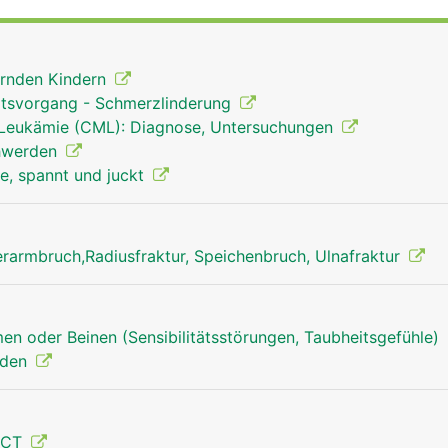
uernden Kindern
rtsvorgang - Schmerzlinderung
 Leukämie (CML): Diagnose, Untersuchungen
hwerden
e, spannt und juckt
rarmbruch,Radiusfraktur, Speichenbruch, Ulnafraktur
en oder Beinen (Sensibilitätsstörungen, Taubheitsgefühle)
nden
Ulna Mann
 CT