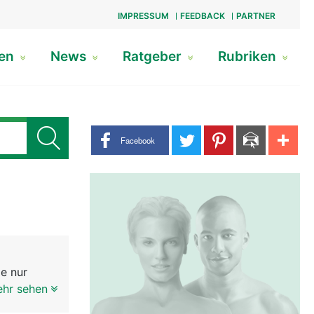
IMPRESSUM
FEEDBACK
PARTNER
gen
News
Ratgeber
Rubriken
Share buttons
Facebook
e nur
ehr sehen