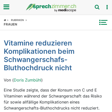
Fokus
RUBRIKEN
FRAUEN
Krankheitsbilder
Vitamine reduzieren
Symptome
Komplikationen beim
Untersuchungen
Schwangerschafs-
Bluthochdruck nicht
News
Von (
Doris Zumbühl
)
Ratgeber
Eine Studie zeigte, dass der Konsum von C und E
Rubriken
Vitaminen während der Schwangerschaft das Risiko
für sowie allfällige Komplikationen eines
Schwangerschafts-Bluthochdrucks nicht reduziert.