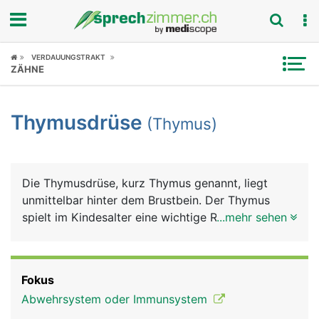
Fokus
VERDAUUNGSTRAKT
ZÄHNE
Krankheitsbilder
Thymusdrüse
(Thymus)
Symptome
Untersuchungen
Die Thymusdrüse, kurz Thymus genannt, liegt
News
unmittelbar hinter dem Brustbein. Der Thymus
spielt im Kindesalter eine wichtige Rolle bei der
...mehr sehen
Ratgeber
Ausbildung des Immunsystems. In seiner Funktion
nimmt er bis zur Geschlechtsreife (Pubertät) an
Rubriken
Grösse zu (etwa so gross wie eine Kinderfaust),
Fokus
danach verkümmert er im Laufe des Lebens und
Abwehrsystem oder Immunsystem
liegt im Alter nur noch als kleiner Geweberest vor.