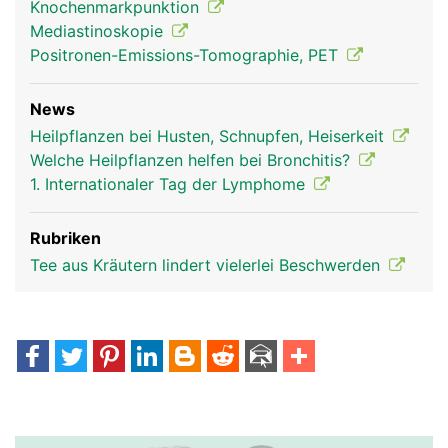
Knochenmarkpunktion
Mediastinoskopie
Positronen-Emissions-Tomographie, PET
News
Thymusdrüse Frau
Thymusdrüse
Heilpflanzen bei Husten, Schnupfen, Heiserkeit
Mann
Welche Heilpflanzen helfen bei Bronchitis?
1. Internationaler Tag der Lymphome
Rubriken
Tee aus Kräutern lindert vielerlei Beschwerden