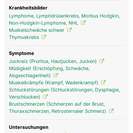
Der Thymus ist wesentlich für den Aufbau und die
Prägung der körpereigenen Abwehr
Krankheitsbilder
(Immunsystem) verantwortlich. In ihm werden
Lymphome, Lymphdrüsenkrebs, Morbus Hodgkin,
bestimmte Abwehrzellen - die T-Lymphozyten, die
Non-Hodgkin-Lymphome, NHL
zu den weissen Blutkörperchen gehören -
Muskelschwäche schwer
produziert und auf ihre Aufgabe vorbereitet.
Thymuskrebs
Später übernehmen diese Aufgabe das
Knochenmark, die Lymphknoten und die Milz. Der
Symptome
Thymus produziert ausserdem Thymushormone,
Juckreiz (Pruritus, Hautjucken, Jucken)
die unter anderem das Körperwachstum, den
Müdigkeit (Erschöpfung, Schwäche,
Knochenstoffwechsel und den Energiehaushalt
Abgeschlagenheit)
unterstützen. Schon den alten Griechen war
Muskelkrämpfe (Krampf, Wadenkrampf)
bekannt, dass die Thymusdrüse die
Schluckstörungen (Schluckstörungen, Dysphagie,
"Lebensenergie" steuert: Das griechische Wort
Verschlucken)
"thymos" bedeutet Lebensenergie.
Brustschmerzen (Schmerzen auf der Brust,
Thoraxschmerzen, Retrosternaler Schmerz)
Untersuchungen