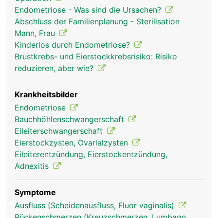
Trichter mit 1-2 Zentimeter langen Fransen
Endometriose - Was sind die Ursachen?
(Fimbrien). Bei der gebärfähigen Frau wird alle 4
Abschluss der Familienplanung - Sterilisation
Wochen von den Eierstöcken eine
Mann, Frau
befruchtungsfähige Eizelle ausgestossen, die vom
Kinderlos durch Endometriose?
Trichter eines Eileiters aufgefangen und von den
Brustkrebs- und Eierstockkrebsrisiko: Risiko
Fimbrien in die Öffnung des jeweiligen Eileiters
reduzieren, aber wie?
weitergeleitet wird. Die Schleimhaut der Eileiter
besitzt feine Flimmerhärchen zum Transport der
Eizelle in die Gebärmutter. Falls zu diesem
Krankheitsbilder
Zeitpunkt männliche Spermien an Ort und Stelle
Endometriose
sind, erfolgt im Eileiter die Befruchtung der Eizelle.
Bauchhöhlenschwangerschaft
Eileiterschwangerschaft
Eierstockzysten, Ovarialzysten
Eileiterentzündung, Eierstockentzündung,
Adnexitis
Symptome
Ausfluss (Scheidenausfluss, Fluor vaginalis)
Rückenschmerzen (Kreuzschmerzen, Lumbago