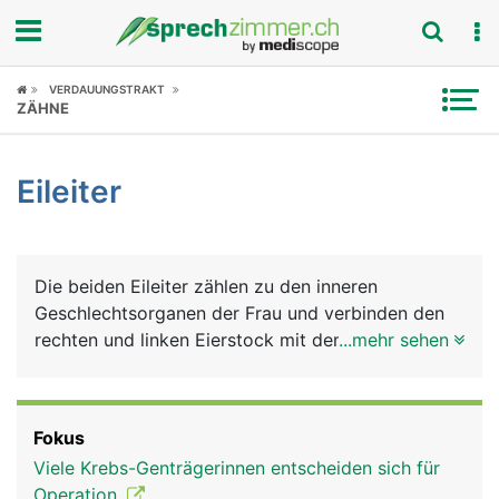
Fokus
VERDAUUNGSTRAKT
ZÄHNE
Krankheitsbilder
Eileiter
Symptome
Untersuchungen
Die beiden Eileiter zählen zu den inneren
News
Geschlechtsorganen der Frau und verbinden den
rechten und linken Eierstock mit dem oberen Rand
...mehr sehen
Ratgeber
der Gebärmutter. In den Eierstöcken reifen die Eier
heran, die über die Eileiter in die Gebärmutter
Rubriken
transportiert werden. Die etwa 15 Zentimeter
Fokus
langen Eileiter sind aber nicht im direkten Kontakt
Viele Krebs-Genträgerinnen entscheiden sich für
mit den Eierstöcken sondern bilden eine Art
Operation