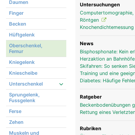
Daumen
Untersuchungen
Computertomographie,
Finger
Oberschenkel Frau
Röntgen
Becken
Knochendichtemessun
Hüftgelenk
News
Oberschenkel,
Femur
Bisphosphonate: Kein e
Herzaktion an Bahnhöf
Kniegelenk
Skifahren: So senken Si
Kniescheibe
Training und eine geei
Diabetes: Häufige Fehle
Unterschenkel
Sprungelenk,
Ratgeber
Fussgelenk
Beckenbodenübungen g
Ferse
Rettung eines Verletzte
Zehen
Rubriken
Muskeln und