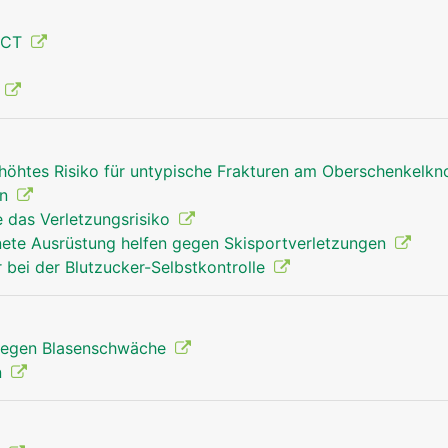
 CT
Oberschenkel Mann
g
rhöhtes Risiko für untypische Frakturen am Oberschenkelk
en
e das Verletzungsrisiko
gnete Ausrüstung helfen gegen Skisportverletzungen
r bei der Blutzucker-Selbstkontrolle
egen Blasenschwäche
n