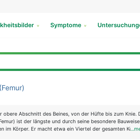
kheitsbilder
Symptome
Untersuchun
(Femur)
r obere Abschnitt des Beines, von der Hüfte bis zum Knie. 
emur) ist der längste und durch seine besondere Bauweise
n im Körper. Er macht etwa ein Viertel der gesamten Körp
...m
en nach unten aus dem kugeligen Kopf (Hüftkopf), einem ku