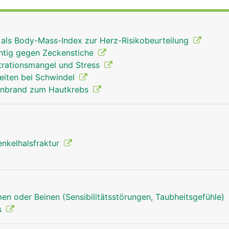
angen Schaft und einem verdickten unteren Ende mit zwei
orren, die mit dem Schienbein und der Kniescheibe das Kn
 der Hüftpfanne des Beckens das Hüftgelenk. Der
r als Body-Mass-Index zur Herz-Risikobeurteilung
ent ausserdem als Befestigungsanker für Bänder und Musk
chtig gegen Zeckenstiche
rationsmangel und Stress
eiten bei Schwindel
enbrand zum Hautkrebs
enkelhalsfraktur
en oder Beinen (Sensibilitätsstörungen, Taubheitsgefühle)
s