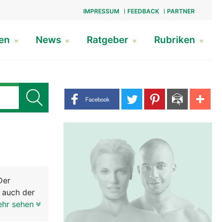
IMPRESSUM
FEEDBACK
PARTNER
gen
News
Ratgeber
Rubriken
Share buttons
Facebook
Der
 auch der
erlänge
ehr sehen
rzen Hals