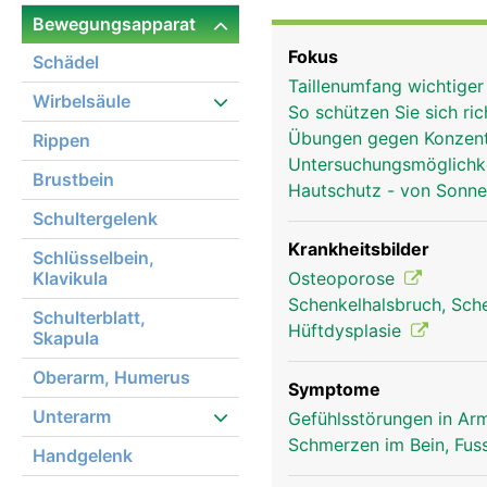
(Schenkelhals), einen l
Bewegungsapparat
walzenförmigen Gelenkkn
Fokus
Schädel
Der Hüftkopf bildet mit
Taillenumfang wichtige
Oberschenkelknochen di
Wirbelsäule
So schützen Sie sich ri
Übungen gegen Konzent
Rippen
Untersuchungsmöglichk
Brustbein
Hautschutz - von Sonn
Schultergelenk
Krankheitsbilder
Schlüsselbein,
Klavikula
Osteoporose
Schenkelhalsbruch, Sch
Schulterblatt,
Hüftdysplasie
Skapula
Oberarm, Humerus
Symptome
Unterarm
Gefühlsstörungen in Arm
Schmerzen im Bein, Fus
Handgelenk