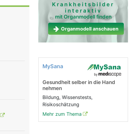
Krankheitsbilder
interaktiv
ie bilden.
mit Organmodell finden
eln.
Organmodell anschauen
MySana
Gesundheit selber in die Hand
nehmen
Bildung, Wissenstests,
Risikoschätzung
Mehr zum Thema