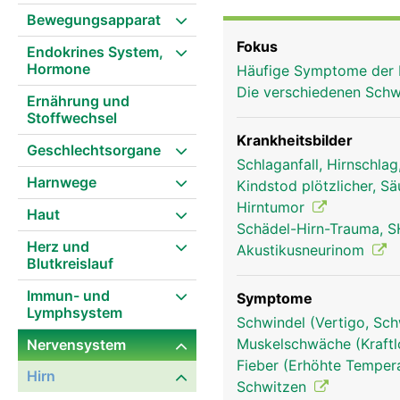
Bewegungsapparat
Fokus
Endokrines System,
Hormone
Häufige Symptome der 
Die verschiedenen Schw
Ernährung und
Stoffwechsel
Krankheitsbilder
Geschlechtsorgane
Schlaganfall, Hirnschla
Harnwege
Kindstod plötzlicher, S
Hirntumor
Haut
Schädel-Hirn-Trauma, S
Herz und
Akustikusneurinom
Blutkreislauf
Immun- und
Symptome
Lymphsystem
Schwindel (Vertigo, Sch
Muskelschwäche (Kraftl
Nervensystem
Fieber (Erhöhte Tempera
Stammhirn Frau
Hirn
Schwitzen