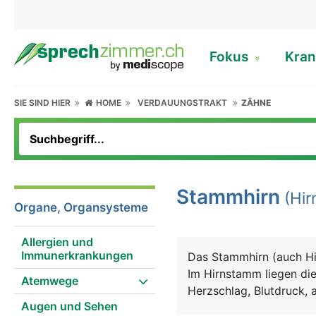
Fokus
Kran
SIE SIND HIER
HOME
VERDAUUNGSTRAKT
ZÄHNE
Stammhirn
(Hir
Organe, Organsysteme
Allergien und
Immunerkrankungen
Das Stammhirn (auch H
Im Hirnstamm liegen di
Atemwege
Herzschlag, Blutdruck, a
Augen und Sehen
wie Husten, Niesen und