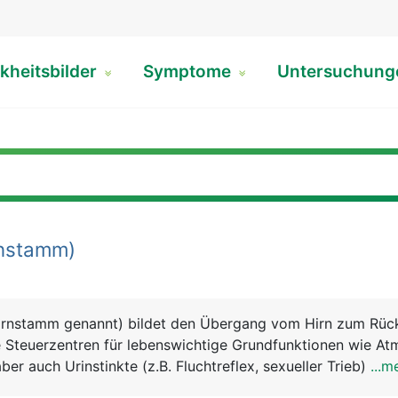
kheitsbilder
Symptome
Untersuchun
nstamm)
irnstamm genannt) bildet den Übergang vom Hirn zum Rüc
e Steuerzentren für lebenswichtige Grundfunktionen wie At
ber auch Urinstinkte (z.B. Fluchtreflex, sexueller Trieb) sow
...m
 Schlucken.