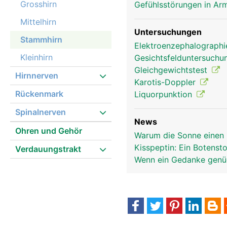
Grosshirn
Gefühlsstörungen in Arm
Mittelhirn
Untersuchungen
Stammhirn
Elektroenzephalograph
Kleinhirn
Gesichtsfelduntersuch
Gleichgewichtstest
Hirnnerven
Karotis-Doppler
Rückenmark
Liquorpunktion
Spinalnerven
News
Ohren und Gehör
Warum die Sonne einen 
Kisspeptin: Ein Botensto
Verdauungstrakt
Wenn ein Gedanke genüg