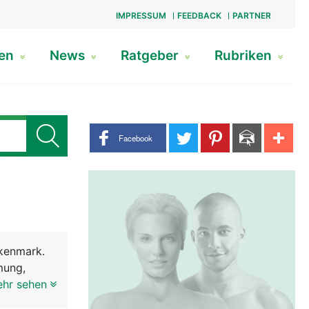
IMPRESSUM
FEEDBACK
PARTNER
gen
News
Ratgeber
Rubriken
Share buttons
Facebook
kenmark.
mung,
ie Reflexe
ehr sehen