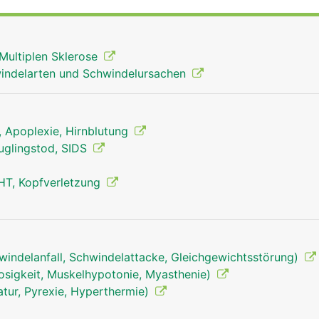
Multiplen Sklerose
indelarten und Schwindelursachen
g, Apoplexie, Hirnblutung
äuglingstod, SIDS
HT, Kopfverletzung
windelanfall, Schwindelattacke, Gleichgewichtsstörung)
osigkeit, Muskelhypotonie, Myasthenie)
tur, Pyrexie, Hyperthermie)
Stammhirn Mann